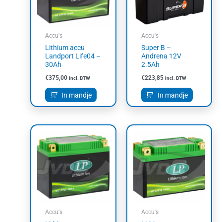
Accu's
Accu's
Lithium accu
Super B –
Landport Life04 –
Andrena 12V
30Ah
2.5Ah
€
375,00
€
223,85
incl. BTW
incl. BTW
In mandje
In mandje
Accu's
Accu's