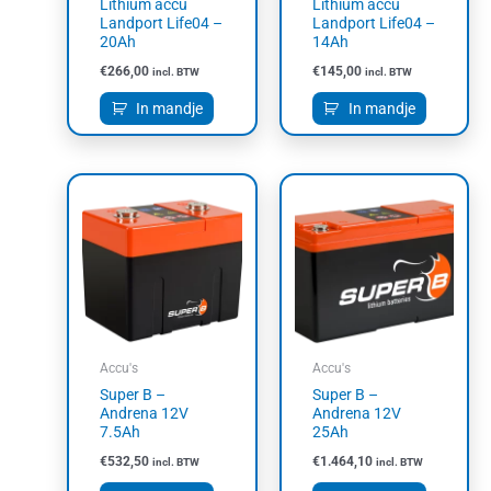
Lithium accu
Lithium accu
Landport Life04 –
Landport Life04 –
20Ah
14Ah
€
266,00
€
145,00
incl. BTW
incl. BTW
In mandje
In mandje
Accu's
Accu's
Super B –
Super B –
Andrena 12V
Andrena 12V
7.5Ah
25Ah
€
532,50
€
1.464,10
incl. BTW
incl. BTW