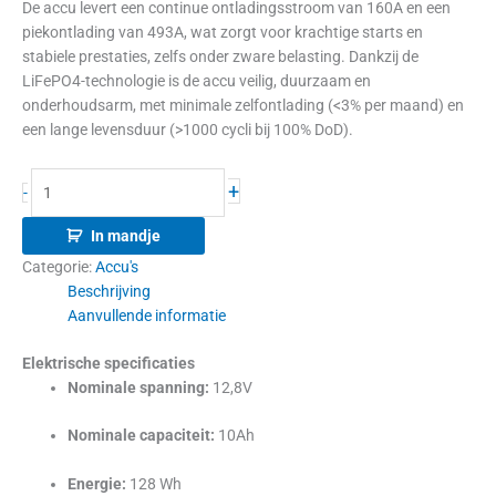
De accu levert een continue ontladingsstroom van 160A en een
piekontlading van 493A, wat zorgt voor krachtige starts en
stabiele prestaties, zelfs onder zware belasting. Dankzij de
LiFePO4-technologie is de accu veilig, duurzaam en
onderhoudsarm, met minimale zelfontlading (<3% per maand) en
een lange levensduur (>1000 cycli bij 100% DoD).
+
-
In mandje
Categorie:
Accu's
Beschrijving
Aanvullende informatie
Elektrische specificaties
Nominale spanning:
12,8V
Nominale capaciteit:
10Ah
Energie:
128 Wh