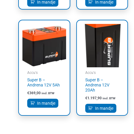
In mandje
In mandje
Accu's
Accu's
Super B –
Super B –
Andrena 12V 5Ah
Andrena 12V
20Ah
€
369,00
incl. BTW
€
1.197,90
incl. BTW
In mandje
In mandje