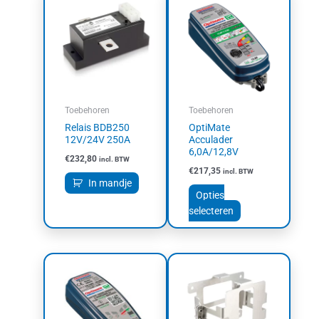
product
heeft
meerdere
variaties.
Deze
optie
kan
Toebehoren
Toebehoren
gekozen
Relais BDB250
OptiMate
worden
12V/24V 250A
Acculader
op
6,0A/12,8V
€
232,80
incl. BTW
de
€
217,35
incl. BTW
productpagina
In mandje
Opties
selecteren
Prijsklasse:
Dit
€105,60
product
tot
heeft
€107,60
meerdere