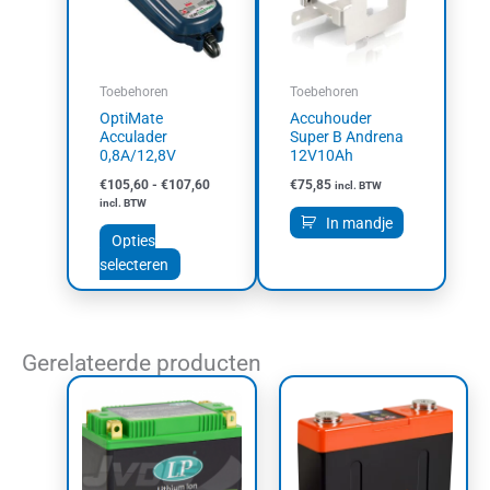
variaties.
Deze
optie
kan
Toebehoren
Toebehoren
gekozen
OptiMate
Accuhouder
worden
Acculader
Super B Andrena
op
0,8A/12,8V
12V10Ah
de
€
105,60
-
€
107,60
€
75,85
incl. BTW
productpagina
incl. BTW
In mandje
Opties
selecteren
Gerelateerde producten