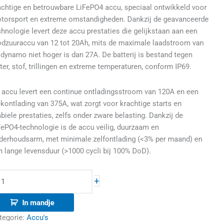
achtige en betrouwbare LiFePO4 accu, speciaal ontwikkeld voor
torsport en extreme omstandigheden. Dankzij de geavanceerde
chnologie levert deze accu prestaties die gelijkstaan aan een
odzuuraccu van 12 tot 20Ah, mits de maximale laadstroom van
 dynamo niet hoger is dan 27A. De batterij is bestand tegen
ter, stof, trillingen en extreme temperaturen, conform IP69.
 accu levert een continue ontladingsstroom van 120A en een
ekontlading van 375A, wat zorgt voor krachtige starts en
abiele prestaties, zelfs onder zware belasting. Dankzij de
FePO4-technologie is de accu veilig, duurzaam en
derhoudsarm, met minimale zelfontlading (<3% per maand) en
n lange levensduur (>1000 cycli bij 100% DoD).
+
In mandje
tegorie:
Accu's