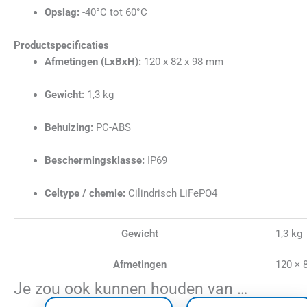
Opslag:
-40°C tot 60°C
Productspecificaties
Afmetingen (LxBxH):
120 x 82 x 98 mm
Gewicht:
1,3 kg
Behuizing:
PC-ABS
Beschermingsklasse:
IP69
Celtype / chemie:
Cilindrisch LiFePO4
Gewicht
1,3 kg
Afmetingen
120 × 
Je zou ook kunnen houden van …
Dit