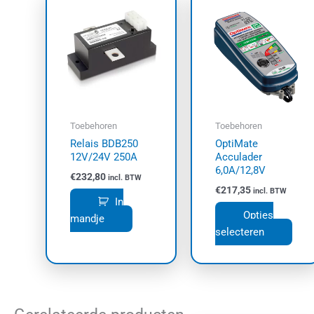
prod
heef
meer
varia
Dez
opti
kan
Toebehoren
Toebehoren
geko
Relais BDB250
OptiMate
wor
12V/24V 250A
Acculader
op
6,0A/12,8V
€
232,80
incl. BTW
de
€
217,35
incl. BTW
prod
In
Opties
mandje
selecteren