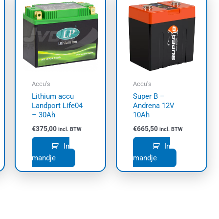
Accu's
Accu's
Lithium accu
Super B –
Landport Life04
Andrena 12V
– 30Ah
10Ah
€
375,00
€
665,50
incl. BTW
incl. BTW
In
In
mandje
mandje