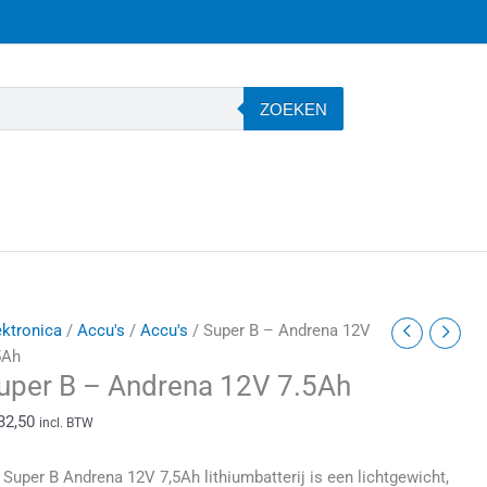
ZOEKEN
uper
ektronica
/
Accu's
/
Accu's
/ Super B – Andrena 12V
5Ah
uper B – Andrena 12V 7.5Ah
ndrena
32,50
incl. BTW
2V
.5Ah
 Super B Andrena 12V 7,5Ah lithiumbatterij is een lichtgewicht,
antal