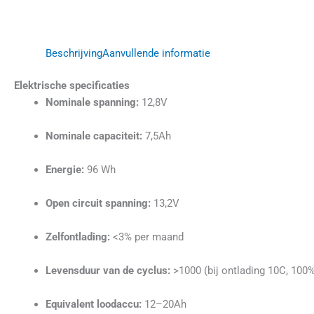
Beschrijving
Aanvullende informatie
Elektrische specificaties
Nominale spanning:
12,8V
Nominale capaciteit:
7,5Ah
Energie:
96 Wh
Open circuit spanning:
13,2V
Zelfontlading:
<3% per maand
Levensduur van de cyclus:
>1000 (bij ontlading 10C, 100
Equivalent loodaccu:
12–20Ah