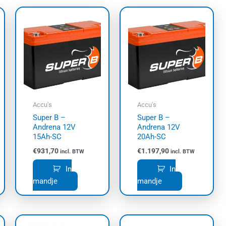
Accu's
Accu's
Super B –
Super B –
Andrena 12V
Andrena 12V
15Ah-SC
20Ah-SC
€
931,70
€
1.197,90
incl. BTW
incl. BTW
In
In
mandje
mandje