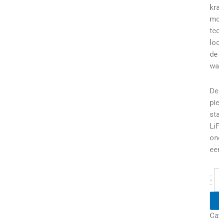
kr
mo
te
lo
de
wa
De
pi
st
Li
on
ee
-
Ca