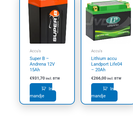
Accu's
Accu's
Super B –
Lithium accu
Andrena 12V
Landport Life04
15Ah
– 20Ah
€
931,70
€
266,00
incl. BTW
incl. BTW
In
In
mandje
mandje