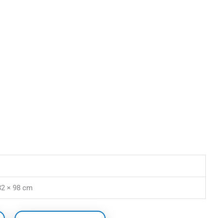
82 × 98 cm
Prijsklasse:
Dit