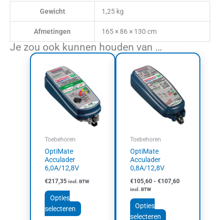
Gewicht
1,25 kg
Afmetingen
165 × 86 × 130 cm
Je zou ook kunnen houden van …
Prijsklasse:
Dit
Dit
€105,60
product
product
tot
heeft
heeft
€107,60
meerdere
meerdere
variaties.
variaties.
Deze
Deze
optie
optie
kan
kan
Toebehoren
Toebehoren
gekozen
gekozen
OptiMate
OptiMate
worden
worden
Acculader
Acculader
op
op
6,0A/12,8V
0,8A/12,8V
de
de
€
217,35
€
105,60
-
€
107,60
incl. BTW
productpagina
productpagina
incl. BTW
Opties
Opties
selecteren
selecteren