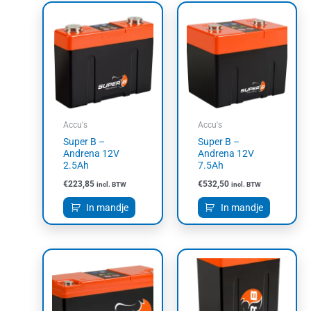
Accu's
Accu's
Super B –
Super B –
Andrena 12V
Andrena 12V
2.5Ah
7.5Ah
€
223,85
€
532,50
incl. BTW
incl. BTW
In mandje
In mandje