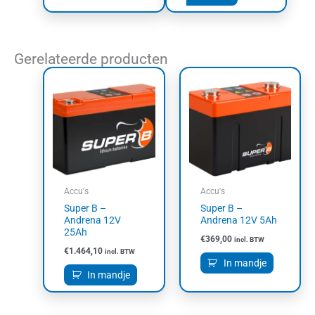
Gerelateerde producten
Accu's
Accu's
Super B –
Super B –
Andrena 12V
Andrena 12V 5Ah
25Ah
€
369,00
incl. BTW
€
1.464,10
incl. BTW
In mandje
In mandje