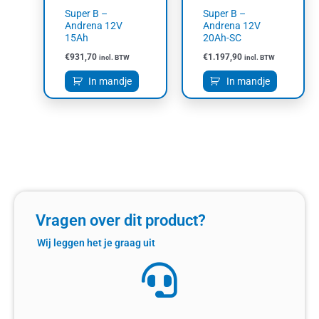
Super B –
Super B –
Andrena 12V
Andrena 12V
15Ah
20Ah-SC
€
931,70
€
1.197,90
incl. BTW
incl. BTW
In mandje
In mandje
Vragen over dit product?
Wij leggen het je graag uit