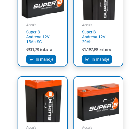
Accu's
Accu's
Super B –
Super B –
Andrena 12V
Andrena 12V
15Ah-SC
20Ah
€
931,70
€
1.197,90
incl. BTW
incl. BTW
In mandje
In mandje
Accu's
Accu's