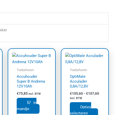
kker
Prijsklass
Dit
€105,60
product
tot
heeft
€107,60
meerdere
Toebehoren
Toebehoren
variaties.
Accuhouder
OptiMate
Super B Andrena
Acculader
Deze
12V10Ah
0,8A/12,8V
optie
€
75,85
€
105,60
-
€
107,60
incl. BTW
kan
incl. BTW
gekozen
In
Opties
worden
mandje
selecteren
op