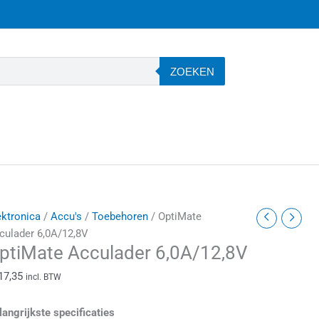
ZOEKEN
ptiMate
ektronica
/
Accu's
/
Toebehoren
/ OptiMate
cculader
culader 6,0A/12,8V
ptiMate Acculader 6,0A/12,8V
,0A/12,8V
antal
17,35
incl. BTW
langrijkste specificaties