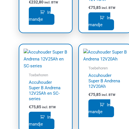
€
232,80
incl. BTW
€
75,85
incl. BTW
In
In
mandje
mandje
Toebehoren
Toebehoren
Accuhouder
Super B Andrena
Accuhouder
12V20Ah
Super B Andrena
12V25Ah en SC-
€
75,85
incl. BTW
series
In
€
75,85
incl. BTW
mandje
In
mandje