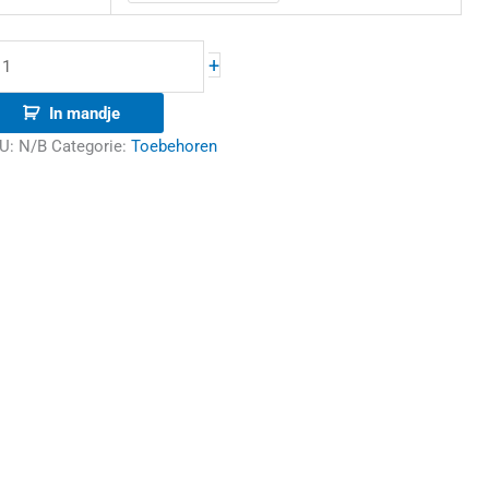
+
In mandje
U:
N/B
Categorie:
Toebehoren