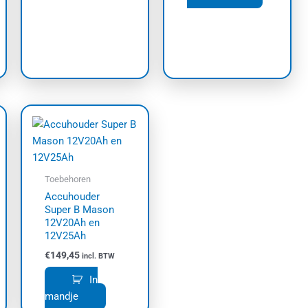
de
productpa
Toebehoren
Accuhouder
Super B Mason
12V20Ah en
12V25Ah
€
149,45
incl. BTW
In
mandje