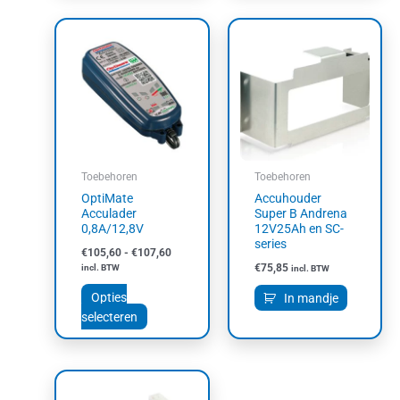
Prijsklasse:
Dit
€105,60
product
tot
heeft
€107,60
meerdere
variaties.
Deze
optie
kan
Toebehoren
Toebehoren
gekozen
OptiMate
Accuhouder
worden
Acculader
Super B Andrena
op
0,8A/12,8V
12V25Ah en SC-
series
de
€
105,60
-
€
107,60
productpagina
€
75,85
incl. BTW
incl. BTW
Opties
In mandje
selecteren