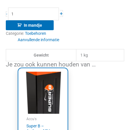
+
-
In mandje
Categorie:
Toebehoren
Aanvullende informatie
Gewicht
1 kg
Je zou ook kunnen houden van …
Accu's
Super B –