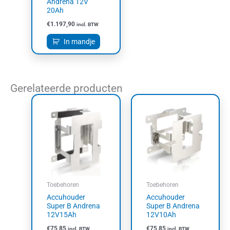
Andrena 12V
20Ah
€
1.197,90
incl. BTW
In mandje
Gerelateerde producten
Toebehoren
Toebehoren
Accuhouder
Accuhouder
Super B Andrena
Super B Andrena
12V15Ah
12V10Ah
€
75,85
€
75,85
incl. BTW
incl. BTW