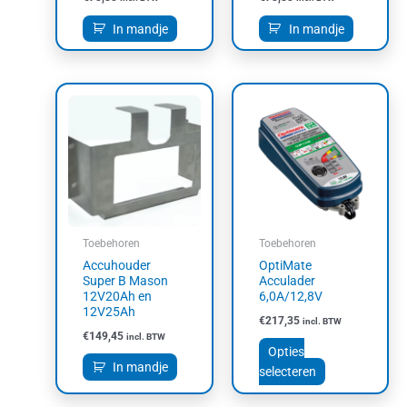
In mandje
In mandje
Dit
product
heeft
meerdere
variaties.
Deze
optie
kan
Toebehoren
Toebehoren
gekozen
Accuhouder
OptiMate
worden
Super B Mason
Acculader
op
12V20Ah en
6,0A/12,8V
12V25Ah
de
€
217,35
incl. BTW
productpagin
€
149,45
incl. BTW
Opties
In mandje
selecteren