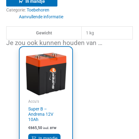
In mandje
Categorie:
Toebehoren
Aanvullende informatie
Gewicht
1 kg
Je zou ook kunnen houden van …
Accu's
Super B –
Andrena 12V
10Ah
€
665,50
incl. BTW
In mandje