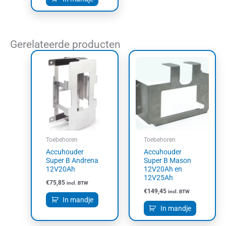
Gerelateerde producten
Toebehoren
Toebehoren
Accuhouder
Accuhouder
Super B Andrena
Super B Mason
12V20Ah
12V20Ah en
12V25Ah
€
75,85
incl. BTW
€
149,45
incl. BTW
In mandje
In mandje