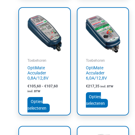
Prijsklasse:
Dit
Dit
€105,60
product
product
tot
heeft
heeft
€107,60
meerdere
meerdere
variaties.
variaties.
Deze
Deze
optie
optie
kan
kan
Toebehoren
Toebehoren
gekozen
gekozen
OptiMate
OptiMate
worden
worden
Acculader
Acculader
op
op
0,8A/12,8V
6,0A/12,8V
de
de
€
105,60
-
€
107,60
€
217,35
incl. BTW
productpagina
productpagin
incl. BTW
Opties
Opties
selecteren
selecteren