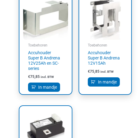
Toebehoren
Toebehoren
Accuhouder
Accuhouder
Super B Andrena
Super B Andrena
12V25Ah en SC-
12V15Ah
series
€
75,85
incl. BTW
€
75,85
incl. BTW
In mandje
In mandje