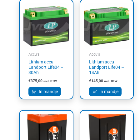
Accu's
Accu's
Lithium accu
Lithium accu
Landport Life04 –
Landport Life04 –
30Ah
14Ah
€
375,00
€
145,00
incl. BTW
incl. BTW
In mandje
In mandje