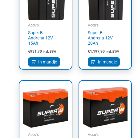
Accu's
Accu's
Super B –
Super B –
Andrena 12V
Andrena 12V
15Ah
20Ah
€
931,70
€
1.197,90
incl. BTW
incl. BTW
In mandje
In mandje
Accu's
Accu's