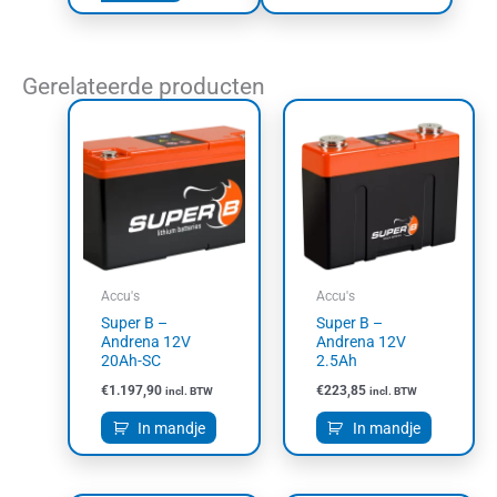
Gerelateerde producten
Accu's
Accu's
Super B –
Super B –
Andrena 12V
Andrena 12V
20Ah-SC
2.5Ah
€
1.197,90
€
223,85
incl. BTW
incl. BTW
In mandje
In mandje