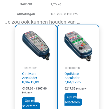
Gewicht
1,25 kg
Afmetingen
165 × 86 × 130 cm
Je zou ook kunnen houden van …
Prijsklasse:
Dit
Dit
€105,60
product
product
tot
heeft
heeft
€107,60
meerdere
meerdere
variaties.
variaties.
Deze
Deze
optie
optie
kan
kan
Toebehoren
Toebehoren
gekozen
gekozen
OptiMate
OptiMate
worden
worden
Acculader
Acculader
op
op
0,8A/12,8V
6,0A/12,8V
de
de
€
105,60
-
€
107,60
€
217,35
incl. BTW
productpagina
productpagina
incl. BTW
Opties
Opties
selecteren
selecteren