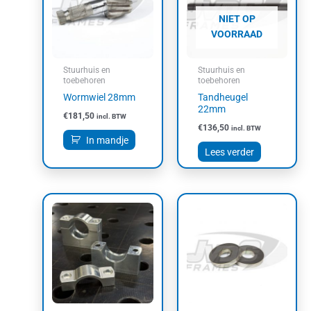
NIET OP
VOORRAAD
Stuurhuis en
Stuurhuis en
toebehoren
toebehoren
Wormwiel 28mm
Tandheugel
22mm
€
181,50
incl. BTW
€
136,50
incl. BTW
In mandje
Lees verder
Dit
product
heeft
meerdere
variaties.
Deze
optie
kan