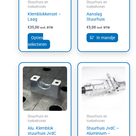
Stuurhuis en
Stuurhuis en
gekozen
toebehoren
toebehoren
worden
Klemblokkenset –
Aanslag
op
Laag
Stuurhuis
de
€
35,00
€
5,00
incl. BTW
incl. BTW
productpagina
Opties
In mandje
selecteren
Stuurhuis en
Stuurhuis en
toebehoren
toebehoren
Alu. Klemblok
Stuurhuis JvdC –
stuurhuis JvdC
Aluminium –