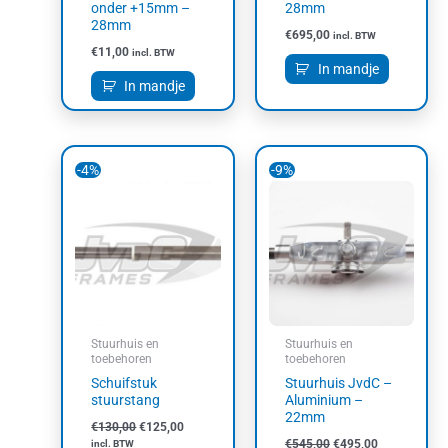
onder +15mm –
28mm
28mm
€
695,00
incl. BTW
€
11,00
incl. BTW
In mandje
In mandje
Oorspronkelijke
Huidige
Oorspronkelijke
Huidige
-4%
-9%
prijs
prijs
prijs
prijs
was:
is:
was:
is:
€130,00.
€125,00.
€545,00.
€495,00.
Stuurhuis en
Stuurhuis en
toebehoren
toebehoren
Schuifstuk
Stuurhuis JvdC –
stuurstang
Aluminium –
22mm
€
130,00
€
125,00
€
545,00
€
495,00
incl. BTW