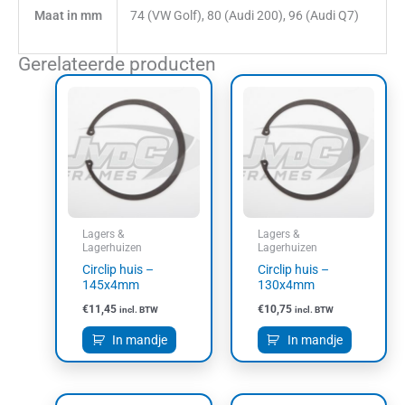
Maat in mm
74 (VW Golf), 80 (Audi 200), 96 (Audi Q7)
Gerelateerde producten
Lagers &
Lagers &
Lagerhuizen
Lagerhuizen
Circlip huis –
Circlip huis –
145x4mm
130x4mm
€
11,45
€
10,75
incl. BTW
incl. BTW
In mandje
In mandje
Oorspronkelijke
Huidige
Prijsklasse:
Dit