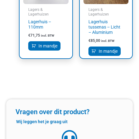
Lagers &
Lagers &
Lagerhuizen
Lagerhuizen
Lagerhuis –
Lagerhuis
110mm
tussenas – Licht
– Aluminium
€
71,75
incl. BTW
€
85,00
incl. BTW
In mandje
In mandje
Vragen over dit product?
Wij leggen het je graag uit