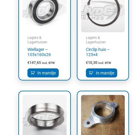
Lagers &
Lagers &
Lagerhuizen
Lagerhuizen
Wiellager –
Circlip huis –
105x160x26
125×4
€
147,65
€
10,30
incl. BTW
incl. BTW
In mandje
In mandje