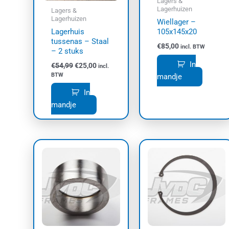
Lagers &
Lagerhuizen
Lagers &
Lagerhuizen
Wiellager –
Lagerhuis
105x145x20
tussenas – Staal
€
85,00
incl. BTW
– 2 stuks
In
€
54,99
€
25,00
incl.
BTW
mandje
In
mandje
Dit
product
heeft
meerdere
variaties.
Deze
optie