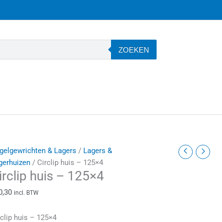
ZOEKEN
irclip
gelgewrichten & Lagers
/
Lagers &
uis
gerhuizen
/ Circlip huis – 125×4
irclip huis – 125×4
25x4
0,30
incl. BTW
antal
rclip huis – 125×4