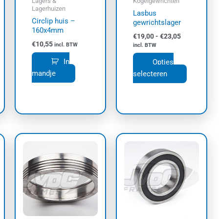
Lagers &
Kogelgewrichten
gekozen
Lagerhuizen
Lasbus
worden
Circlip huis –
gewrichtslager
op
160x4mm
€
19,00
-
€
23,05
de
€
10,55
incl. BTW
incl. BTW
productpa
In
Opties
mandje
selecteren