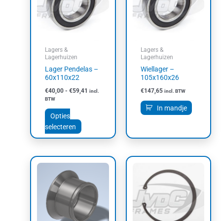
meerdere
variaties.
Deze
optie
kan
Lagers &
Lagers &
gekozen
Lagerhuizen
Lagerhuizen
worden
Lager Pendelas –
Wiellager –
op
60x110x22
105x160x26
de
€
40,00
-
€
59,41
€
147,65
incl.
incl. BTW
productpagina
BTW
In mandje
Opties
selecteren
Prijsklasse:
Dit
€95,00
product
tot
heeft
€115,00
meerdere
variaties.
Deze