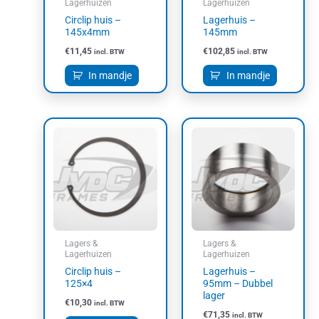
Lagerhuizen
Lagerhuizen
Circlip huis –
Lagerhuis –
145x4mm
145mm
€
11,45
€
102,85
incl. BTW
incl. BTW
In mandje
In mandje
Lagers &
Lagers &
Lagerhuizen
Lagerhuizen
Circlip huis –
Lagerhuis –
125×4
95mm – Dubbel
lager
€
10,30
incl. BTW
€
71,35
incl. BTW