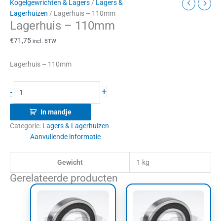
Kogelgewrichten & Lagers
/
Lagers &
Lagerhuizen
/ Lagerhuis – 110mm
Lagerhuis – 110mm
€
71,75
incl. BTW
Lagerhuis – 110mm
+
-
In mandje
Categorie:
Lagers & Lagerhuizen
Aanvullende informatie
Gewicht
1 kg
Gerelateerde producten
Prijsklasse:
Dit
€40,00
product
tot
heeft
€59,41