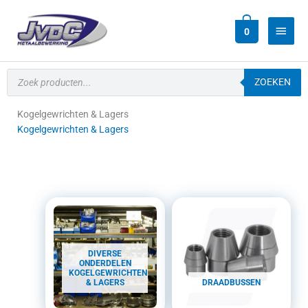
Ga
Hoof
naar
0
de
inhoud
Producten
zoeken
ZOEKEN
Kogelgewrichten & Lagers
Kogelgewrichten & Lagers
DIVERSE
ONDERDELEN
KOGELGEWRICHTEN
& LAGERS
DRAADBUSSEN