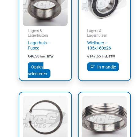
meerdere
variaties.
Deze
optie
kan
Lagers &
Lagers &
gekozen
Lagerhuizen
Lagerhuizen
worden
Lagerhuis –
Wiellager –
op
Fusee
105x160x26
de
€
46,50
€
147,65
incl. BTW
incl. BTW
productpagina
Opties
In mandje
selecteren