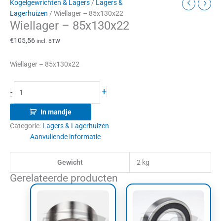
Kogelgewrichten & Lagers
/
Lagers &
Lagerhuizen
/ Wiellager – 85x130x22
Wiellager – 85x130x22
€
105,56
incl. BTW
Wiellager – 85x130x22
+
-
In mandje
Categorie:
Lagers & Lagerhuizen
Aanvullende informatie
Gewicht
2 kg
Gerelateerde producten
Dit
product
heeft