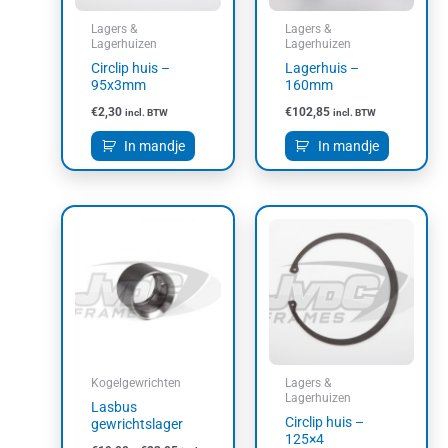
Lagers &
Lagers &
Lagerhuizen
Lagerhuizen
Circlip huis –
Lagerhuis –
95x3mm
160mm
€
2,30
€
102,85
incl. BTW
incl. BTW
In mandje
In mandje
Prijsklasse:
Dit
€19,00
product
tot
heeft
€23,05
meerdere
variaties.
Deze
optie
kan
Kogelgewrichten
Lagers &
gekozen
Lagerhuizen
Lasbus
worden
Circlip huis –
gewrichtslager
op
125×4