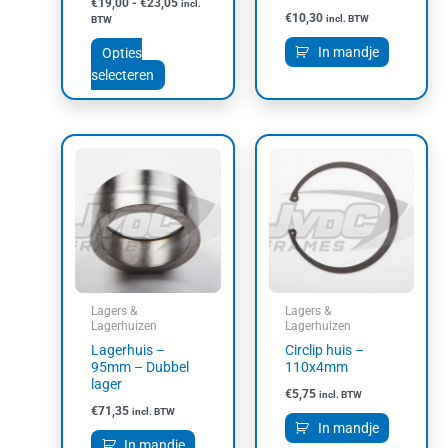
€
19,00
-
€
23,05
incl.
de
€
10,30
incl. BTW
BTW
productpagina
In mandje
Opties
selecteren
Lagers &
Lagers &
Lagerhuizen
Lagerhuizen
Lagerhuis –
Circlip huis –
95mm – Dubbel
110x4mm
lager
€
5,75
incl. BTW
€
71,35
incl. BTW
In mandje
In mandje