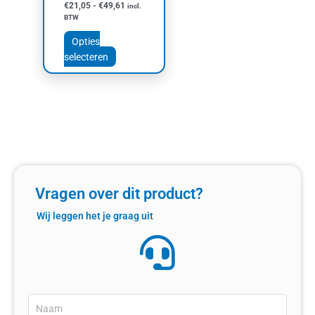
€
21,05
-
€
49,61
incl.
op
BTW
de
productpagina
Opties
selecteren
Vragen over dit product?
Wij leggen het je graag uit