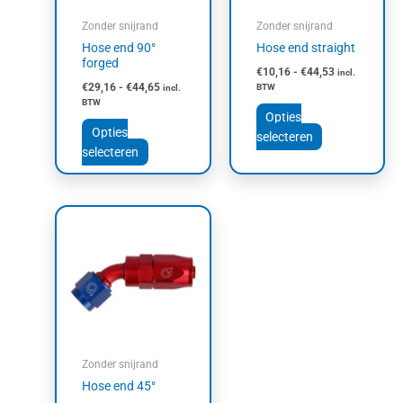
kan
kan
Zonder snijrand
Zonder snijrand
gekozen
gekozen
Hose end 90°
Hose end straight
worden
worden
forged
€
10,16
-
€
44,53
incl.
op
op
€
29,16
-
€
44,65
BTW
incl.
de
de
BTW
productpagina
productpagin
Opties
Opties
selecteren
selecteren
Prijsklasse:
Dit
€21,05
product
tot
heeft
€49,61
meerdere
variaties.
Deze
optie
kan
Zonder snijrand
gekozen
Hose end 45°
worden