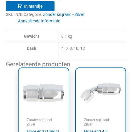
In mandje
SKU:
N/B
Categorie:
Zonder snijrand - Zilver
Aanvullende informatie
Gewicht
0,1 kg
Dash
4, 6, 8, 10, 12
Gerelateerde producten
Prijsklasse:
Prijsklasse:
Dit
Dit
€10,16
€21,05
product
product
tot
tot
heeft
heeft
€32,79
€41,62
meerdere
meerdere
variaties.
variaties.
Deze
Deze
optie
optie
kan
kan
Zonder snijrand -
Zonder snijrand -
gekozen
gekozen
Zilver
Zilver
worden
worden
Hose end straight
Hose end 45°