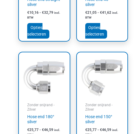
op
op
silver
silver
de
de
€
10,16
-
€
32,79
€
21,05
-
€
41,62
incl.
incl.
productpagina
productpagin
BTW
BTW
Opties
Opties
selecteren
selecteren
Prijsklasse:
Prijsklasse:
Dit
Dit
€25,77
€25,77
product
product
tot
tot
heeft
heeft
€46,59
€46,59
meerdere
meerdere
variaties.
variaties.
Deze
Deze
optie
optie
kan
kan
Zonder snijrand -
Zonder snijrand -
gekozen
gekozen
Zilver
Zilver
worden
worden
Hose end 180°
Hose end 150°
op
op
silver
silver
de
de
€
25,77
-
€
46,59
€
25,77
-
€
46,59
incl.
incl.