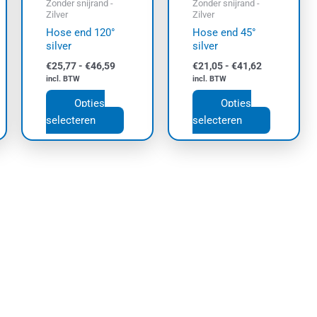
Zonder snijrand -
Zonder snijrand -
zen
gekozen
gekozen
Zilver
Zilver
den
worden
worden
Hose end 120°
Hose end 45°
op
op
silver
silver
de
de
€
25,77
-
€
46,59
€
21,05
-
€
41,62
uctpagina
productpagina
productpa
incl. BTW
incl. BTW
Opties
Opties
selecteren
selecteren