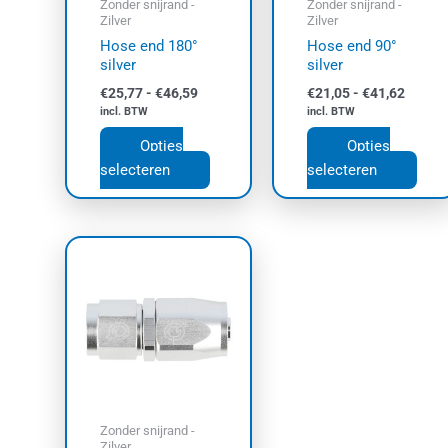
Zonder snijrand -
Zonder snijrand -
gekozen
geko
Zilver
Zilver
worden
wor
Hose end 180°
Hose end 90°
op
op
silver
silver
de
de
€
25,77
-
€
46,59
€
21,05
-
€
41,62
productpagina
prod
incl. BTW
incl. BTW
Opties
Opties
selecteren
selecteren
Prijsklasse:
Dit
€10,16
product
tot
€32,79
heeft
meerdere
variaties.
Deze
optie
kan
Zonder snijrand -
gekozen
Zilver