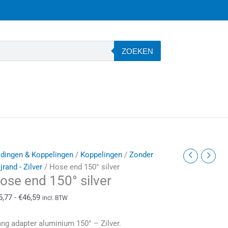
ZOEKEN
ose
Prijsklasse:
idingen & Koppelingen
/
Koppelingen
/
Zonder
nd
€25,77
jrand - Zilver
/ Hose end 150° silver
ose end 150° silver
50°
tot
ilver
€46,59
5,77
-
€
46,59
incl. BTW
antal
ang adapter aluminium 150° – Zilver.