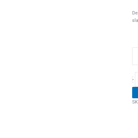
De
sl
-
SK