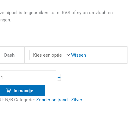
ze nippel is te gebruiken i.c.m. RVS of nylon omvlochten
angen.
Wissen
Dash
+
In mandje
U:
N/B
Categorie:
Zonder snijrand - Zilver