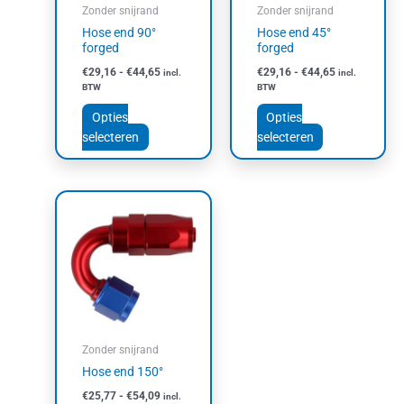
kan
kan
Zonder snijrand
Zonder snijrand
gekozen
gekozen
Hose end 90°
Hose end 45°
worden
worden
forged
forged
op
op
€
29,16
-
€
44,65
€
29,16
-
€
44,65
incl.
incl.
de
de
BTW
BTW
productpagina
productpagin
Opties
Opties
selecteren
selecteren
Prijsklasse:
Dit
€25,77
product
tot
heeft
€54,09
meerdere
variaties.
Deze
optie
kan
Zonder snijrand
gekozen
Hose end 150°
worden
€
25,77
-
€
54,09
incl.
op