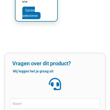
BTW
de
productpagina
Opties
selecteren
Vragen over dit product?
Wij leggen het je graag uit