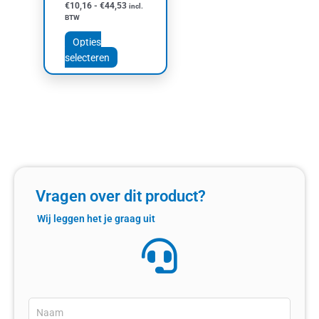
€
10,16
-
€
44,53
incl.
op
BTW
de
productpagina
Opties
selecteren
Vragen over dit product?
Wij leggen het je graag uit