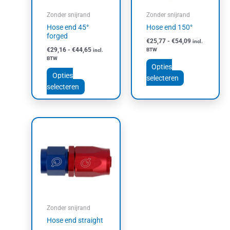
kan
kan
Zonder snijrand
Zonder snijrand
gekozen
gekozen
Hose end 45°
Hose end 150°
worden
worden
forged
€
25,77
-
€
54,09
incl.
op
op
€
29,16
-
€
44,65
BTW
incl.
de
de
BTW
productpagina
productpagin
Opties
Opties
selecteren
selecteren
Prijsklasse:
Dit
€10,16
product
tot
heeft
€44,53
meerdere
variaties.
Deze
optie
kan
Zonder snijrand
gekozen
Hose end straight
worden