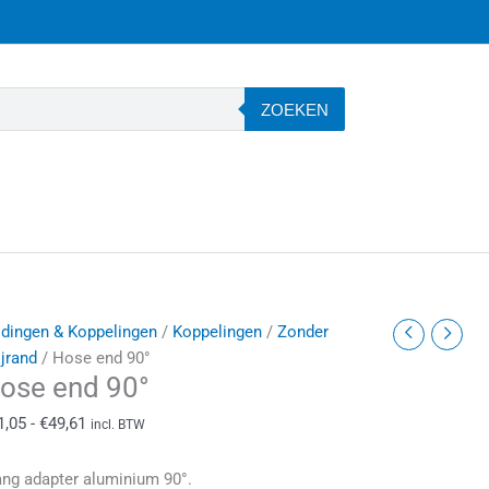
ZOEKEN
ose
Prijsklasse:
idingen & Koppelingen
/
Koppelingen
/
Zonder
nd
€21,05
ijrand
/ Hose end 90°
ose end 90°
0°
tot
antal
€49,61
1,05
-
€
49,61
incl. BTW
ang adapter aluminium 90°.