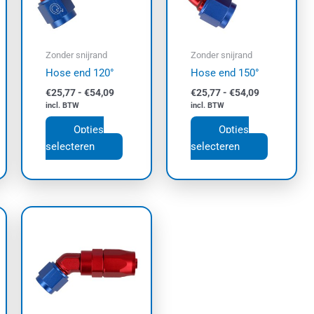
e
Deze
Deze
e
optie
optie
kan
kan
Zonder snijrand
Zonder snijrand
zen
gekozen
gekozen
Hose end 120°
Hose end 150°
den
worden
worden
€
25,77
-
€
54,09
€
25,77
-
€
54,09
op
op
incl. BTW
incl. BTW
de
de
Opties
Opties
uctpagina
productpagina
productpa
selecteren
selecteren
asse:
Prijsklasse:
Dit
€29,16
uct
product
tot
t
€44,65
heeft
dere
meerdere
ties.
variaties.
e
Deze