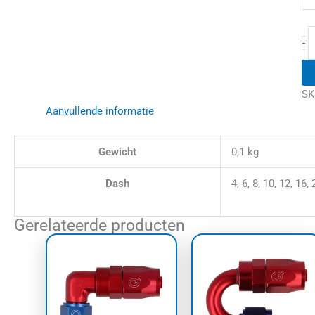
-
SK
Aanvullende informatie
Gewicht
0,1 kg
Dash
4, 6, 8, 10, 12, 16, 
Gerelateerde producten
Prijsklasse:
Prijskl
Dit
Dit
€29,16
€25,77
product
prod
tot
tot
€44,65
heeft
€54,09
heef
meerdere
meer
variaties.
varia