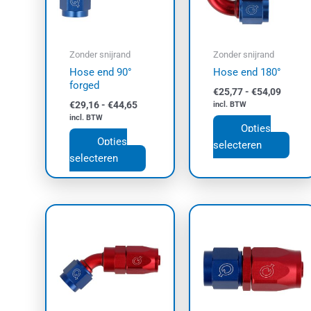
Deze
Dez
optie
opti
kan
kan
Zonder snijrand
Zonder snijrand
gekozen
geko
Hose end 90°
Hose end 180°
worden
wor
forged
€
25,77
-
€
54,09
op
op
€
29,16
-
€
44,65
incl. BTW
de
de
incl. BTW
Opties
productpagina
prod
Opties
selecteren
selecteren
Prijsklasse:
Prijskl
Dit
Dit
€21,05
€10,16
product
prod
tot
tot
€49,61
heeft
€44,53
heef
meerdere
meer
variaties.
varia
Deze
Dez