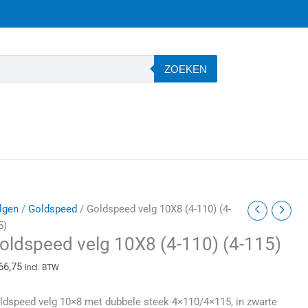
ZOEKEN
oldspeed
lgen
/
Goldspeed
/ Goldspeed velg 10X8 (4-110) (4-
elg
5)
oldspeed velg 10X8 (4-110) (4-115)
0X8
4-
66,75
incl. BTW
10)
4-
ldspeed velg 10×8 met dubbele steek 4×110/4×115, in zwarte
15)