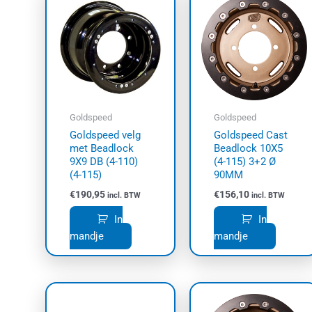
Goldspeed
Goldspeed
Goldspeed velg
Goldspeed Cast
met Beadlock
Beadlock 10X5
9X9 DB (4-110)
(4-115) 3+2 Ø
(4-115)
90MM
€
190,95
€
156,10
incl. BTW
incl. BTW
In
In
mandje
mandje
Dit
product