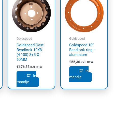
Goldspeed
Goldspeed
Goldspeed Cast
Goldspeed 10”
Beadlock 10X8
Beadlock ring –
(4-100) 3+5 Ø
aluminium
60MM
€
55,30
incl. BTW
€
176,55
incl. BTW
In
In
mandje
mandje