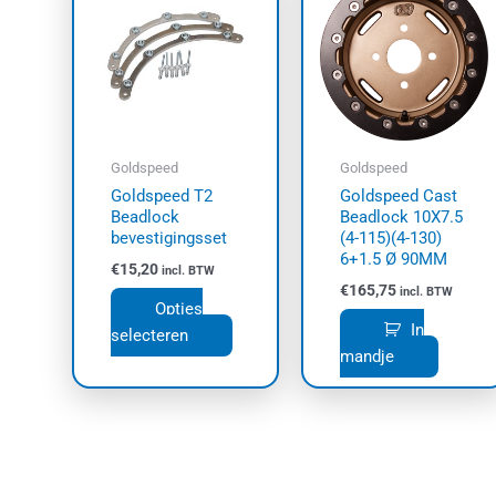
heeft
meerdere
variaties.
Deze
optie
kan
Goldspeed
Goldspeed
gekozen
Goldspeed T2
Goldspeed Cast
worden
Beadlock
Beadlock 10X7.5
op
bevestigingsset
(4-115)(4-130)
6+1.5 Ø 90MM
de
€
15,20
incl. BTW
productpagina
€
165,75
incl. BTW
Opties
In
selecteren
mandje