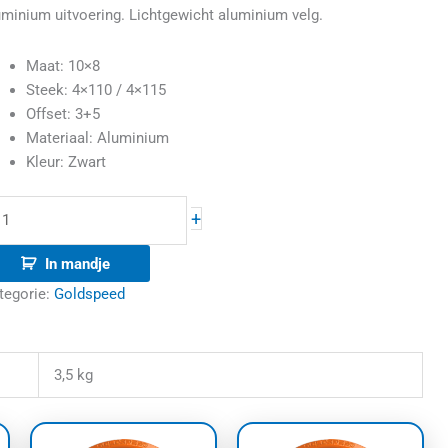
uminium uitvoering. Lichtgewicht aluminium velg.
antal
Maat: 10×8
Steek: 4×110 / 4×115
Offset: 3+5
Materiaal: Aluminium
Kleur: Zwart
+
In mandje
tegorie:
Goldspeed
3,5 kg