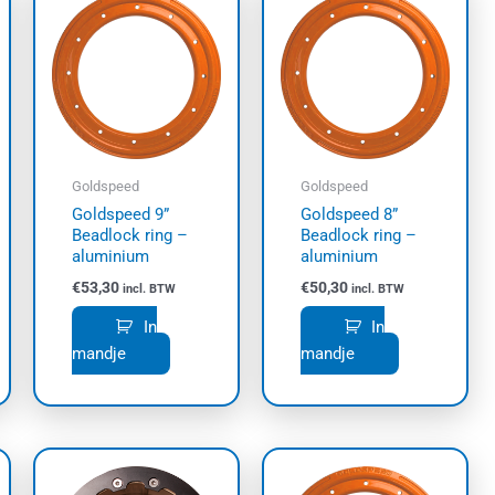
Goldspeed
Goldspeed
Goldspeed 9”
Goldspeed 8”
Beadlock ring –
Beadlock ring –
aluminium
aluminium
€
53,30
€
50,30
incl. BTW
incl. BTW
In
In
mandje
mandje