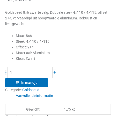
€
100,20
incl. BTW
Goldspeed 8×6 zwarte velg. Dubbele steek 4×110 / 4×115, offset
2+4, vervaardigd uit hoogwaardig aluminium. Robuust en
lichtgewicht.
Maat: 8×6
Steek: 4×110 / 4×115
Offset: 2+4
Materiaal: Aluminium
Kleur: Zwart
+
-
In mandje
Categorie:
Goldspeed
Aanvullende informatie
Gewicht
1,75 kg