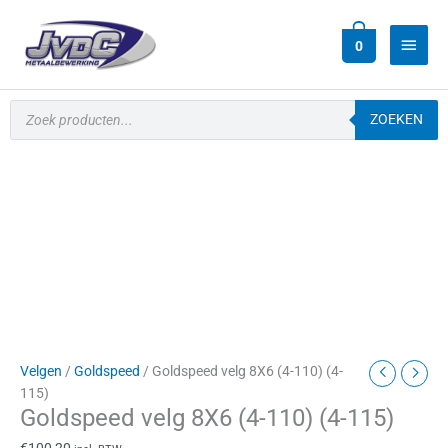
Ga
Hoof
naar
0
de
inhoud
Producten
zoeken
ZOEKEN
Goldspeed
velg
8X6
(4-
110)
(4-
115)
aantal
Velgen
/
Goldspeed
/ Goldspeed velg 8X6 (4-110) (4-
115)
Goldspeed velg 8X6 (4-110) (4-115)