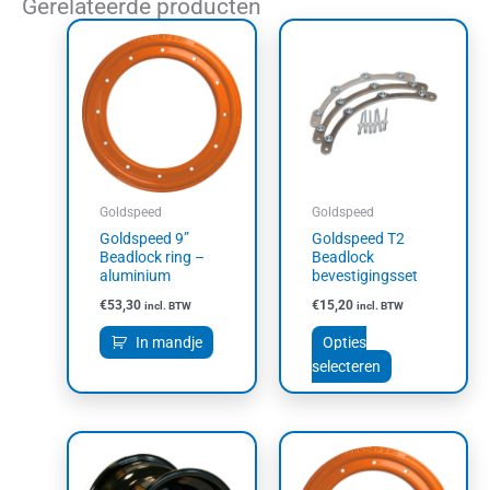
Gerelateerde producten
Dit
product
heeft
meerdere
variaties.
Deze
optie
kan
Goldspeed
Goldspeed
gekozen
Goldspeed 9”
Goldspeed T2
worden
Beadlock ring –
Beadlock
op
aluminium
bevestigingsset
de
€
53,30
€
15,20
incl. BTW
incl. BTW
productpagin
In mandje
Opties
selecteren