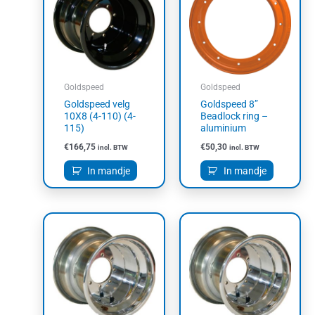
Goldspeed
Goldspeed
Goldspeed velg
Goldspeed 8”
10X8 (4-110) (4-
Beadlock ring –
115)
aluminium
€
166,75
€
50,30
incl. BTW
incl. BTW
In mandje
In mandje