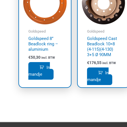
Goldspeed
Goldspeed
Goldspeed 8”
Goldspeed Cast
Beadlock ring –
Beadlock 10×8
aluminium
(4-115)(4-130)
3+5 Ø 90MM
€
50,30
incl. BTW
€
176,55
incl. BTW
In
In
mandje
mandje