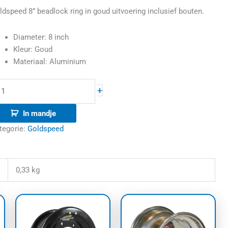
ldspeed 8” beadlock ring in goud uitvoering inclusief bouten.
antal
Diameter: 8 inch
Kleur: Goud
Materiaal: Aluminium
+
In mandje
tegorie:
Goldspeed
0,33 kg