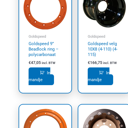
Goldspeed
Goldspeed
Goldspeed 9”
Goldspeed velg
Beadlock ring –
10X8 (4-110) (4-
polycarbonaat
115)
€
47,05
€
166,75
incl. BTW
incl. BTW
In
In
mandje
mandje