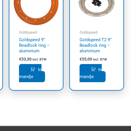
Goldspeed
Goldspeed
Goldspeed 9”
Goldspeed T2 9”
Beadlock ring –
Beadlock ring –
aluminium
aluminium
€
53,30
€
55,00
incl. BTW
incl. BTW
In
In
mandje
mandje