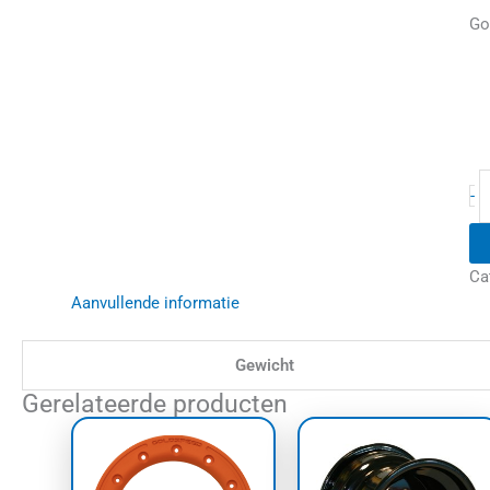
Go
a
-
Ca
Aanvullende informatie
Gewicht
Gerelateerde producten