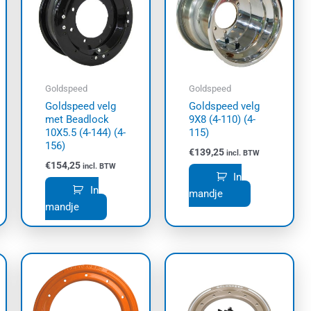
Goldspeed
Goldspeed
Goldspeed velg
Goldspeed velg
met Beadlock
9X8 (4-110) (4-
10X5.5 (4-144) (4-
115)
156)
€
139,25
incl. BTW
€
154,25
incl. BTW
In
In
mandje
mandje