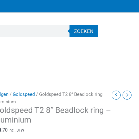
ZOEKEN
oldspeed
lgen
/
Goldspeed
/ Goldspeed T2 8” Beadlock ring –
2
uminium
oldspeed T2 8” Beadlock ring –
'
eadlock
luminium
ing
1,70
incl. BTW
luminium