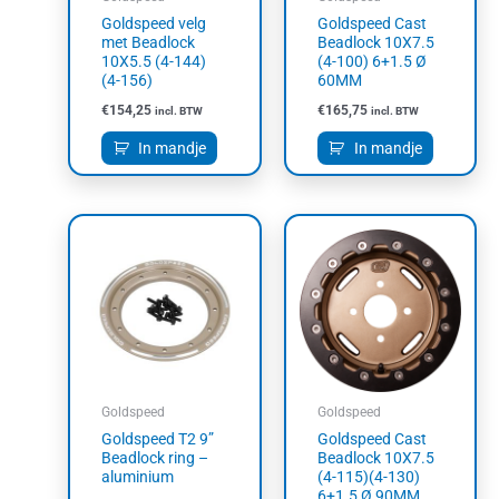
Goldspeed velg
Goldspeed Cast
met Beadlock
Beadlock 10X7.5
10X5.5 (4-144)
(4-100) 6+1.5 Ø
(4-156)
60MM
€
154,25
€
165,75
incl. BTW
incl. BTW
In mandje
In mandje
Goldspeed
Goldspeed
Goldspeed T2 9”
Goldspeed Cast
Beadlock ring –
Beadlock 10X7.5
aluminium
(4-115)(4-130)
6+1.5 Ø 90MM