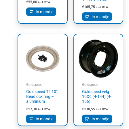
€
55,00
incl. BTW
€
165,75
incl. BTW
In mandje
In mandje
Goldspeed
Goldspeed
Goldspeed T2 10”
Goldspeed velg
Beadlock ring –
10X6 (4-144) (4-
aluminium
156)
€
57,30
€
130,55
incl. BTW
incl. BTW
In mandje
In mandje