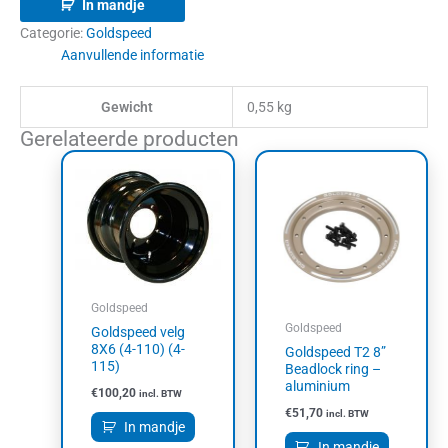
In mandje
Categorie:
Goldspeed
Aanvullende informatie
Gewicht
0,55 kg
Gerelateerde producten
Goldspeed
Goldspeed
Goldspeed velg
8X6 (4-110) (4-
Goldspeed T2 8”
115)
Beadlock ring –
aluminium
€
100,20
incl. BTW
€
51,70
incl. BTW
In mandje
In mandje