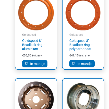
Goldspeed
Goldspeed
Goldspeed 8”
Goldspeed 8”
Beadlock ring –
Beadlock ring –
aluminium
polycarbonaat
€
50,30
€
41,15
incl. BTW
incl. BTW
In mandje
In mandje