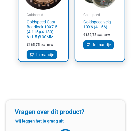
Goldspeed
Goldspeed
Goldspeed Cast
Goldspeed velg
Beadlock 10X7.5
10X6 (4-156)
(4-115)(4-130)
€
132,75
incl. BTW
6+1.5 Ø 90MM
In mandje
€
165,75
incl. BTW
In mandje
Vragen over dit product?
Wij leggen het je graag uit