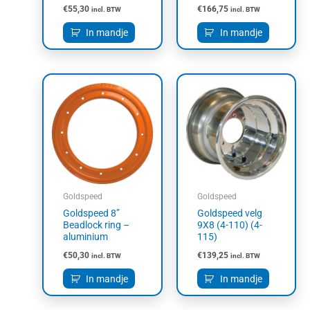
€
55,30
€
166,75
incl. BTW
incl. BTW
In mandje
In mandje
Goldspeed
Goldspeed
Goldspeed 8”
Goldspeed velg
Beadlock ring –
9X8 (4-110) (4-
aluminium
115)
€
50,30
€
139,25
incl. BTW
incl. BTW
In mandje
In mandje