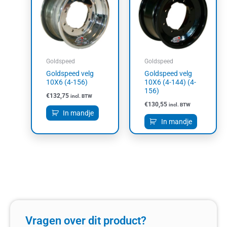
Goldspeed
Goldspeed
Goldspeed velg
Goldspeed velg
10X6 (4-156)
10X6 (4-144) (4-
156)
€
132,75
incl. BTW
€
130,55
incl. BTW
In mandje
In mandje
Vragen over dit product?