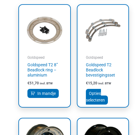
Dit
product
heeft
meerdere
variaties.
Deze
optie
kan
Goldspeed
Goldspeed
gekozen
Goldspeed T2 8”
Goldspeed T2
worden
Beadlock ring –
Beadlock
op
aluminium
bevestigingsset
de
€
51,70
€
15,20
incl. BTW
incl. BTW
productpagin
In mandje
Opties
selecteren