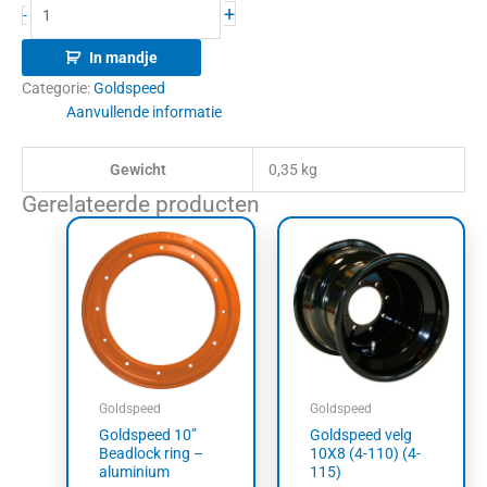
+
-
In mandje
Categorie:
Goldspeed
Aanvullende informatie
Gewicht
0,35 kg
Gerelateerde producten
Goldspeed
Goldspeed
Goldspeed 10”
Goldspeed velg
Beadlock ring –
10X8 (4-110) (4-
aluminium
115)