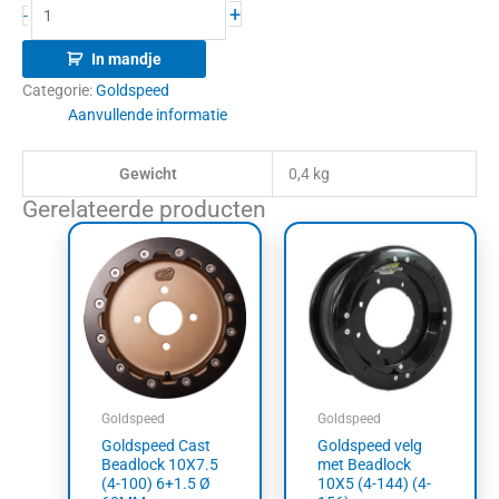
+
-
In mandje
Categorie:
Goldspeed
Aanvullende informatie
Gewicht
0,4 kg
Gerelateerde producten
Goldspeed
Goldspeed
Goldspeed Cast
Goldspeed velg
Beadlock 10X7.5
met Beadlock
(4-100) 6+1.5 Ø
10X5 (4-144) (4-