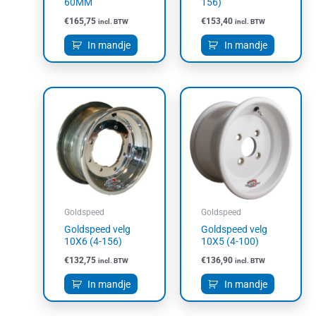
60MM
156)
€
165,75
€
153,40
incl. BTW
incl. BTW
In mandje
In mandje
Goldspeed
Goldspeed
Goldspeed velg
Goldspeed velg
10X6 (4-156)
10X5 (4-100)
€
132,75
€
136,90
incl. BTW
incl. BTW
In mandje
In mandje