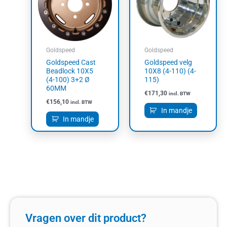
Goldspeed
Goldspeed
Goldspeed Cast
Goldspeed velg
Beadlock 10X5
10X8 (4-110) (4-
(4-100) 3+2 Ø
115)
60MM
€
171,30
incl. BTW
€
156,10
incl. BTW
In mandje
In mandje
Vragen over dit product?