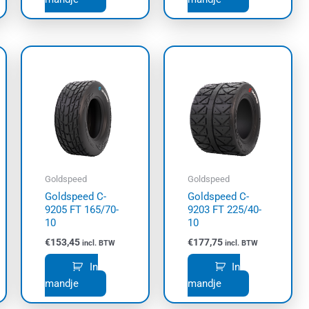
Goldspeed
Goldspeed
Goldspeed C-
Goldspeed C-
9205 FT 165/70-
9203 FT 225/40-
10
10
€
153,45
€
177,75
incl. BTW
incl. BTW
In
In
mandje
mandje