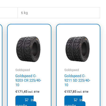
6 kg
Goldspeed
Goldspeed
Goldspeed C-
Goldspeed C-
9203 CR 225/40-
9211 SD 225/40-
10
10
€
171,45
€
157,85
incl. BTW
incl. BTW
In
In
mandje
mandje