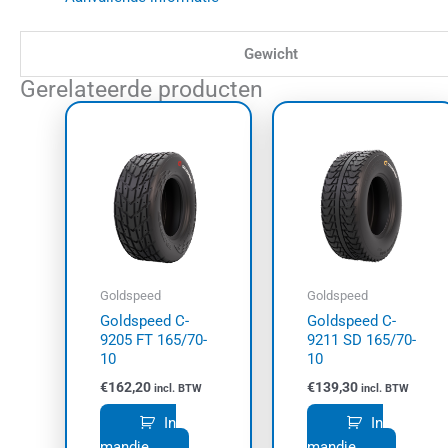
Gewicht
Gerelateerde producten
Goldspeed
Goldspeed
Goldspeed C-
Goldspeed C-
9205 FT 165/70-
9211 SD 165/70-
10
10
€
162,20
€
139,30
incl. BTW
incl. BTW
In
In
mandje
mandje