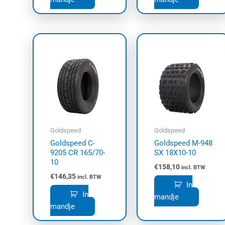
Goldspeed
Goldspeed
Goldspeed C-
Goldspeed M-948
9205 CR 165/70-
SX 18X10-10
10
€
158,10
incl. BTW
€
146,35
incl. BTW
In
In
mandje
mandje