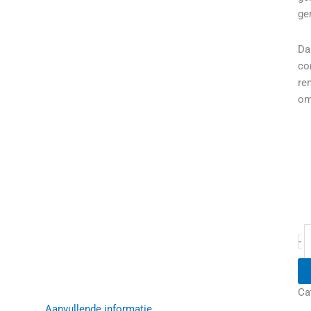
ge
Da
co
re
om
-
Ca
Aanvullende informatie