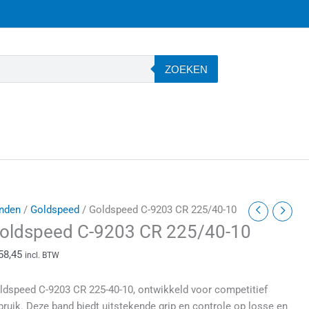
ZOEKEN
oldspeed
nden
/
Goldspeed
/ Goldspeed C-9203 CR 225/40-10
-
oldspeed C-9203 CR 225/40-10
203
58,45
incl. BTW
R
25/40-
ldspeed
C-9203 CR 225-40-10
, ontwikkeld voor competitief
0
bruik. Deze band biedt uitstekende grip en controle op losse en
antal