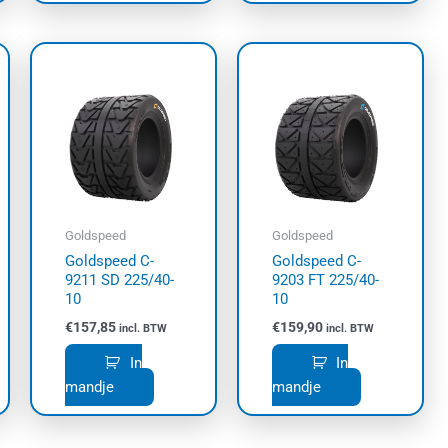
Goldspeed
Goldspeed
Goldspeed C-
Goldspeed C-
9211 SD 225/40-
9203 FT 225/40-
10
10
€
157,85
€
159,90
incl. BTW
incl. BTW
In
In
mandje
mandje