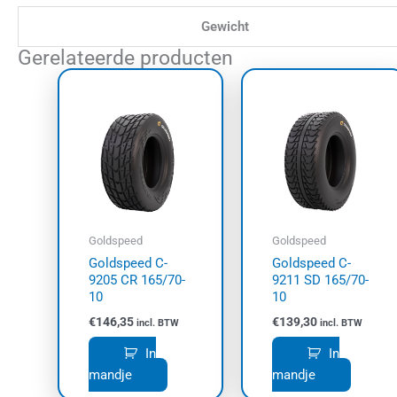
Gewicht
Gerelateerde producten
Goldspeed
Goldspeed
Goldspeed C-
Goldspeed C-
9205 CR 165/70-
9211 SD 165/70-
10
10
€
146,35
€
139,30
incl. BTW
incl. BTW
In
In
mandje
mandje