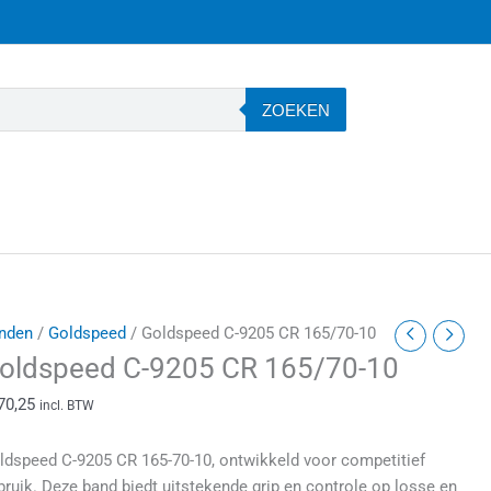
ZOEKEN
oldspeed
nden
/
Goldspeed
/ Goldspeed C-9205 CR 165/70-10
-
oldspeed C-9205 CR 165/70-10
205
70,25
incl. BTW
R
65/70-
ldspeed C-9205 CR 165-70-10, ontwikkeld voor competitief
0
bruik. Deze band biedt uitstekende grip en controle op losse en
antal