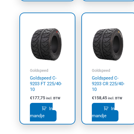
Goldspeed
Goldspeed
Goldspeed C-
Goldspeed C-
9203 FT 225/40-
9203 CR 225/40-
10
10
€
177,75
€
158,45
incl. BTW
incl. BTW
In
In
mandje
mandje