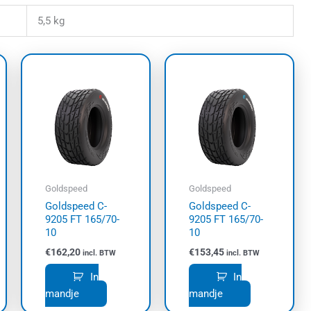
5,5 kg
Goldspeed
Goldspeed
Goldspeed C-
Goldspeed C-
9205 FT 165/70-
9205 FT 165/70-
10
10
€
162,20
€
153,45
incl. BTW
incl. BTW
In
In
mandje
mandje