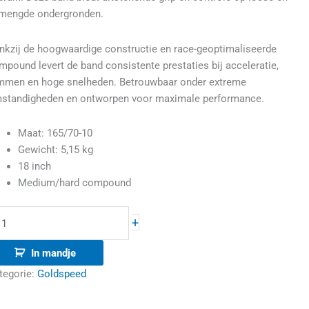
mengde ondergronden.
nkzij de hoogwaardige constructie en race-geoptimaliseerde
mpound levert de band consistente prestaties bij acceleratie,
mmen en hoge snelheden. Betrouwbaar onder extreme
standigheden en ontworpen voor maximale performance.
Maat: 165/70-10
Gewicht: 5,15 kg
18 inch
Medium/hard compound
+
In mandje
tegorie:
Goldspeed