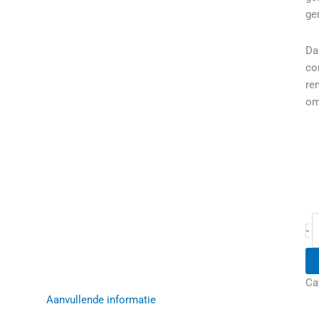
ge
Da
co
re
om
-
Ca
Aanvullende informatie