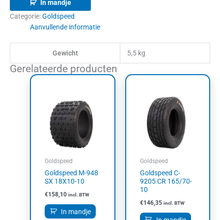
In mandje
Categorie:
Goldspeed
Aanvullende informatie
Gewicht
5,5 kg
Gerelateerde producten
Goldspeed
Goldspeed
Goldspeed M-948
Goldspeed C-
SX 18X10-10
9205 CR 165/70-
10
€
158,10
incl. BTW
€
146,35
incl. BTW
In mandje
In mandje