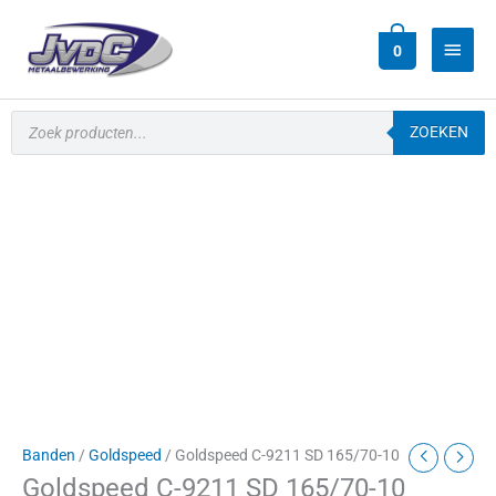
Ga
Hoof
naar
0
de
inhoud
Producten
zoeken
ZOEKEN
Goldspeed
C-
9211
SD
165/70-
10
aantal
Banden
/
Goldspeed
/ Goldspeed C-9211 SD 165/70-10
Goldspeed C-9211 SD 165/70-10