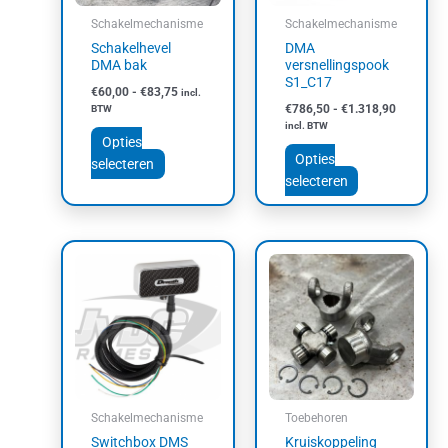
kan
kan
Schakelmechanisme
Schakelmechanisme
gekozen
gekozen
Schakelhevel
DMA
worden
worden
DMA bak
versnellingspook
op
op
S1_C17
€
60,00
-
€
83,75
incl.
de
de
€
786,50
-
€
1.318,90
BTW
productpagina
productpagin
incl. BTW
Opties
Opties
selecteren
selecteren
Schakelmechanisme
Toebehoren
Switchbox DMS
Kruiskoppeling