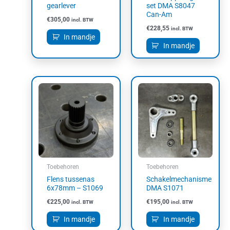
gearlever
set DMA S8047
Can-Am
€
305,00
incl. BTW
€
228,55
incl. BTW
In mandje
In mandje
Toebehoren
Toebehoren
Flens tussenas
Schakelmechanisme
6x78mm – S1069
DMA S1071
€
225,00
€
195,00
incl. BTW
incl. BTW
In mandje
In mandje