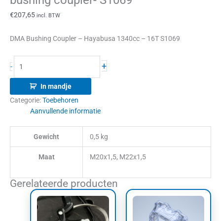
bushing coupler- S1069
€
207,65
incl. BTW
DMA Bushing Coupler – Hayabusa 1340cc – 16T S1069
+
-
In mandje
Categorie:
Toebehoren
Aanvullende informatie
Gewicht
0,5 kg
Maat
M20x1,5, M22x1,5
Gerelateerde producten
Prijsklasse:
Dit
€85,00
product
tot
heeft
€95,00