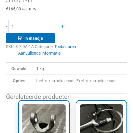
S1071-B
€
165,00
incl. BTW
+
-
In mandje
SKU:
8-7-9A-1A
Categorie:
Toebehoren
Aanvullende informatie
Gewicht
1 kg
Opties
Incl. rekstrooksensor, Excl. rekstrooksensor
Gerelateerde producten
Prijsklasse:
Dit
€85,00
product
tot
heeft
€95,00
meerdere
variaties.