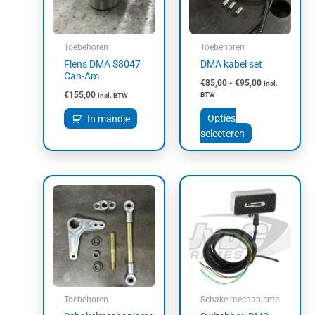
Deze
optie
kan
Toebehoren
Toebehoren
gekozen
Flens DMA S8047
DMA kabel set
worden
Can-Am
€
85,00
-
€
95,00
incl.
op
€
155,00
BTW
incl. BTW
de
productpagin
Opties
In mandje
selecteren
Toebehoren
Schakelmechanisme