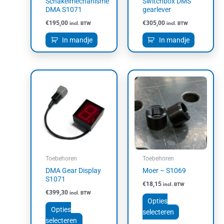
Schakelmechanisme
Switchbox DMS
DMA S1071
gearlever
€
195,00
€
305,00
incl. BTW
incl. BTW
In mandje
In mandje
Dit
Dit
product
product
heeft
heeft
meerdere
meerdere
variaties.
variaties.
Deze
Deze
optie
optie
kan
kan
Toebehoren
Toebehoren
gekozen
gekozen
DMA Gear Display
Moer – S1069
worden
worden
S1071
€
18,15
incl. BTW
op
op
€
399,30
incl. BTW
de
de
Opties
productpagina
productpagin
Opties
selecteren
selecteren