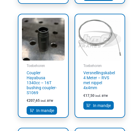
Toebehoren
Toebehoren
Coupler
Versnellingskabel
Hayabusa
4 Meter – RVS
1340cc – 16T
met nippel
bushing coupler-
4x4mm
S1069
€
17,50
incl. BTW
€
207,65
incl. BTW
In mandje
In mandje
Prijsklasse: