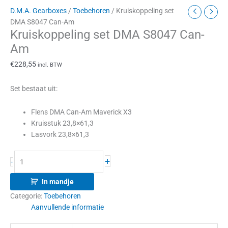
D.M.A. Gearboxes
/
Toebehoren
/ Kruiskoppeling set
DMA S8047 Can-Am
Kruiskoppeling set DMA S8047 Can-
Am
€
228,55
incl. BTW
Set bestaat uit:
Flens DMA Can-Am Maverick X3
Kruisstuk 23,8×61,3
Lasvork 23,8×61,3
+
-
In mandje
Categorie:
Toebehoren
Aanvullende informatie