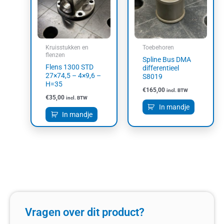
Kruisstukken en
Toebehoren
flenzen
Spline Bus DMA
Flens 1300 STD
differentieel
27×74,5 – 4×9,6 –
S8019
H=35
€
165,00
incl. BTW
€
35,00
incl. BTW
In mandje
In mandje
Vragen over dit product?