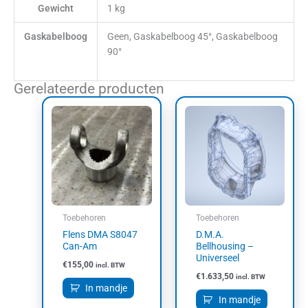
Gewicht
1 kg
Gaskabelboog
Geen, Gaskabelboog 45°, Gaskabelboog
90°
Gerelateerde producten
Toebehoren
Toebehoren
Flens DMA S8047
D.M.A.
Can-Am
Bellhousing –
Universeel
€
155,00
incl. BTW
€
1.633,50
incl. BTW
In mandje
In mandje