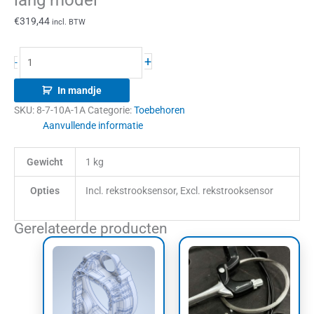
lang model
€
319,44
incl. BTW
+
-
In mandje
SKU:
8-7-10A-1A
Categorie:
Toebehoren
Aanvullende informatie
Gewicht
1 kg
Opties
Incl. rekstrooksensor, Excl. rekstrooksensor
Gerelateerde producten
Prijsklasse:
Dit
€85,00
product
tot
heeft
€95,00
meerdere
variaties.