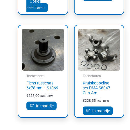
Opties
selecteren
Toebehoren
Toebehoren
Flens tussenas
Kruiskoppeling
6x78mm – S1069
set DMA S8047
Can-Am
€
225,00
incl. BTW
€
228,55
incl. BTW
In mandje
In mandje