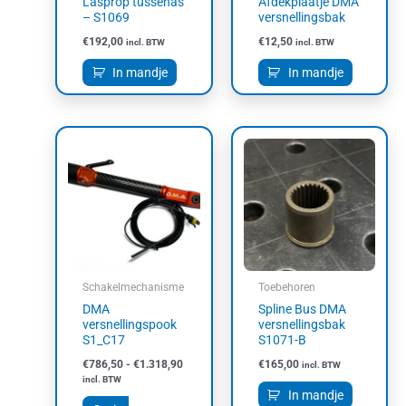
Lasprop tussenas
Afdekplaatje DMA
– S1069
versnellingsbak
€
192,00
€
12,50
incl. BTW
incl. BTW
In mandje
In mandje
Prijsklasse:
Dit
€786,50
product
tot
heeft
€1.318,90
meerdere
variaties.
Deze
optie
kan
Schakelmechanisme
Toebehoren
gekozen
DMA
Spline Bus DMA
worden
versnellingspook
versnellingsbak
op
S1_C17
S1071-B
de
€
786,50
-
€
1.318,90
€
165,00
incl. BTW
productpagina
incl. BTW
In mandje