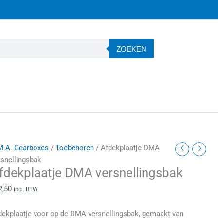
ZOEKEN
fdekplaatje
M.A. Gearboxes
/
Toebehoren
/ Afdekplaatje DMA
MA
rsnellingsbak
fdekplaatje DMA versnellingsbak
ersnellingsbak
antal
2,50
incl. BTW
dekplaatje voor op de DMA versnellingsbak, gemaakt van