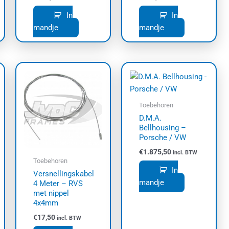
uctpagina
In
In
mandje
mandje
Toebehoren
D.M.A.
Bellhousing –
Porsche / VW
€
1.875,50
incl. BTW
Toebehoren
In
Versnellingskabel
mandje
4 Meter – RVS
met nippel
4x4mm
€
17,50
incl. BTW