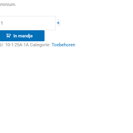
uminium.
+
In mandje
U:
10-1-25A-1A
Categorie:
Toebehoren