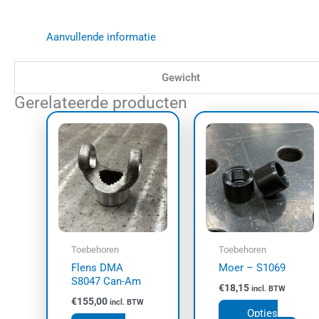
Aanvullende informatie
Gewicht
Gerelateerde producten
Dit
prod
heef
meer
varia
Dez
opti
kan
Toebehoren
Toebehoren
geko
Flens DMA
Moer – S1069
wor
S8047 Can-Am
€
18,15
incl. BTW
op
€
155,00
incl. BTW
de
Opties