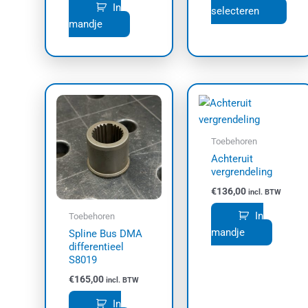
prod
In
selecteren
mandje
Toebehoren
Achteruit
vergrendeling
€
136,00
incl. BTW
In
Toebehoren
mandje
Spline Bus DMA
differentieel
S8019
€
165,00
incl. BTW
In