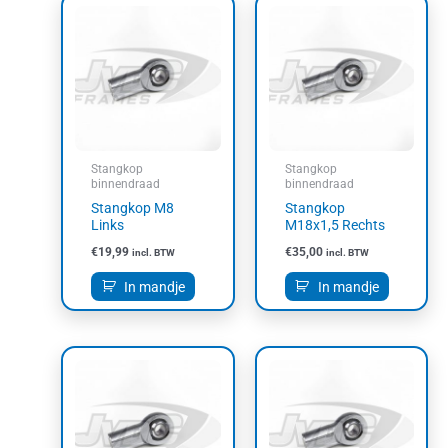
Stangkop
Stangkop
binnendraad
binnendraad
Stangkop M8
Stangkop
Links
M18x1,5 Rechts
€
19,99
€
35,00
incl. BTW
incl. BTW
In mandje
In mandje