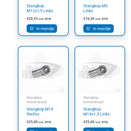
Stangkop
Stangkop M5
M12x1,5 Links
Links
€
20,55
€
16,50
incl. BTW
incl. BTW
In mandje
In mandje
Stangkop
Stangkop
binnendraad
binnendraad
Stangkop M14
Stangkop
Rechts
M14x1,5 Links
€
25,00
€
25,00
incl. BTW
incl. BTW