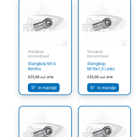
Stangkop
Stangkop
binnendraad
binnendraad
Stangkop M14
Stangkop
Rechts
M18x1,5 Links
€
25,00
€
35,00
incl. BTW
incl. BTW
In mandje
In mandje