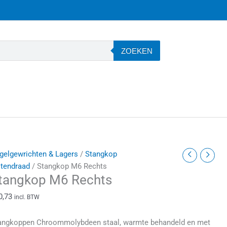
ZOEKEN
tangkop
gelgewrichten & Lagers
/
Stangkop
6
itendraad
/ Stangkop M6 Rechts
tangkop M6 Rechts
echts
antal
0,73
incl. BTW
angkoppen Chroommolybdeen staal, warmte behandeld en met