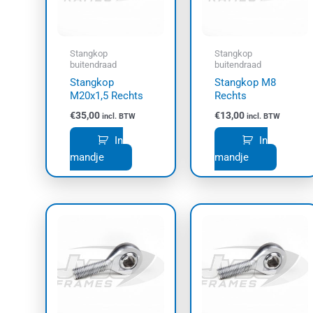
Stangkop
Stangkop
buitendraad
buitendraad
Stangkop
Stangkop M8
M20x1,5 Rechts
Rechts
€
35,00
€
13,00
incl. BTW
incl. BTW
In
In
mandje
mandje