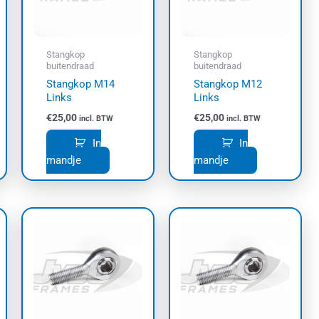
Stangkop
Stangkop
buitendraad
buitendraad
Stangkop M14
Stangkop M12
Links
Links
€
25,00
€
25,00
incl. BTW
incl. BTW
In
In
mandje
mandje