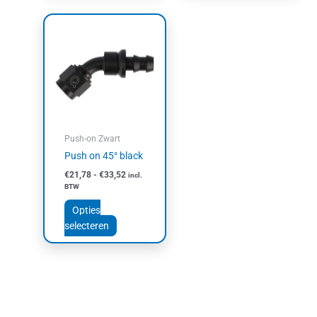
Prijsklasse:
Dit
€21,78
product
tot
heeft
€33,52
meerdere
variaties.
Deze
optie
kan
Push-on Zwart
gekozen
Push on 45° black
worden
€
21,78
-
€
33,52
incl.
op
BTW
de
productpagina
Opties
selecteren