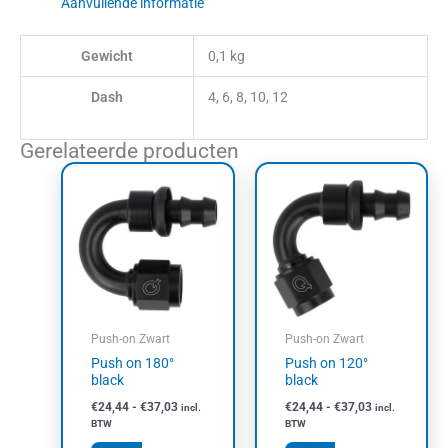
Aanvullende informatie
Gewicht
0,1 kg
Dash
4, 6, 8, 10, 12
Gerelateerde producten
Prijsklasse:
Prijsklasse:
Dit
Dit
€24,44
€24,44
product
product
tot
tot
heeft
heeft
€37,03
€37,03
meerdere
meerdere
variaties.
variaties.
Deze
Deze
optie
optie
kan
kan
Push-on Zwart
Push-on Zwart
gekozen
gekozen
Push on 180°
Push on 120°
worden
worden
black
black
op
op
€
24,44
-
€
37,03
€
24,44
-
€
37,03
incl.
incl.
de
de
BTW
BTW
productpagina
productpagin