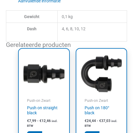
Aanvullende informatie
Gewicht
0,1 kg
Dash
4, 6, 8, 10, 12
Gerelateerde producten
Prijsklasse:
Prijsklasse:
Dit
Dit
€7,99
€24,44
product
product
tot
tot
heeft
heeft
€12,46
€37,03
meerdere
meerdere
variaties.
variaties.
Deze
Deze
optie
optie
kan
kan
Push-on Zwart
Push-on Zwart
gekozen
gekozen
Push on straight
Push on 180°
worden
worden
black
black
op
op
€
7,99
-
€
12,46
€
24,44
-
€
37,03
incl.
incl.
de
de
BTW
BTW
productpagina
productpagin