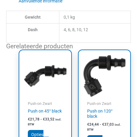
Aanvullende informatie
Gewicht
0,1 kg
Dash
4, 6, 8, 10, 12
Gerelateerde producten
Prijsklasse:
Prijsklasse:
Dit
Dit
€21,78
€24,44
product
product
tot
tot
heeft
heeft
€33,52
€37,03
meerdere
meerdere
variaties.
variaties.
Deze
Deze
optie
optie
kan
kan
Push-on Zwart
Push-on Zwart
gekozen
gekozen
Push on 45° black
Push on 120°
worden
worden
black
€
21,78
-
€
33,52
incl.
op
op
€
24,44
-
€
37,03
BTW
incl.
de
de
BTW
productpagina
productpagin
Opties