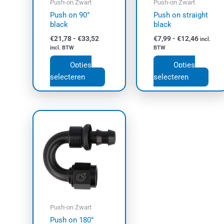
Push-on Zwart
Push-on Zwart
gekozen
geko
Push on 90°
Push on straight
worden
wor
black
black
op
op
€
21,78
-
€
33,52
€
7,99
-
€
12,46
incl.
de
de
incl. BTW
BTW
productpagina
prod
Opties
Opties
selecteren
selecteren
Prijsklasse:
Dit
€24,44
product
tot
€37,03
heeft
meerdere
variaties.
Deze
optie
kan
Push-on Zwart
gekozen
Push on 180°