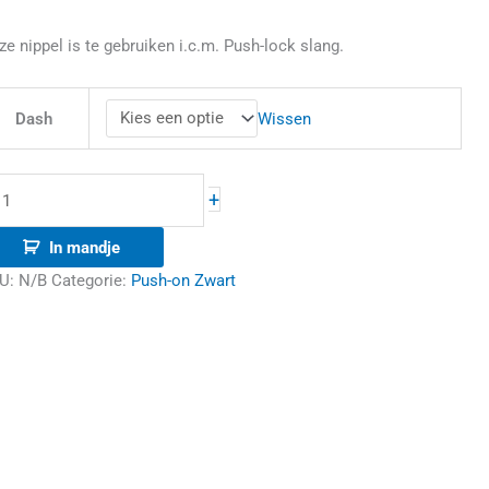
ze nippel is te gebruiken i.c.m. Push-lock slang.
Wissen
Dash
+
In mandje
U:
N/B
Categorie:
Push-on Zwart