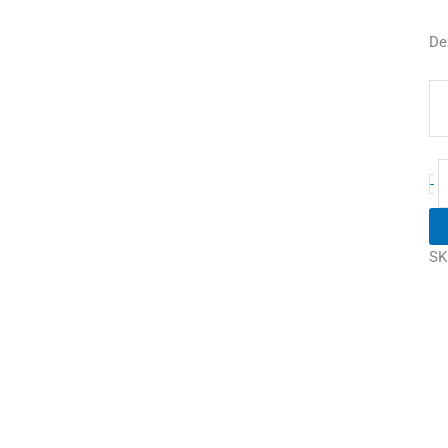
De
-
SK