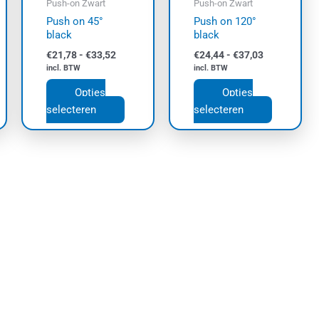
Push-on Zwart
Push-on Zwart
zen
gekozen
gekozen
Push on 45°
Push on 120°
den
worden
worden
black
black
op
op
€
21,78
-
€
33,52
€
24,44
-
€
37,03
de
de
incl. BTW
incl. BTW
uctpagina
productpagina
productpa
Opties
Opties
selecteren
selecteren