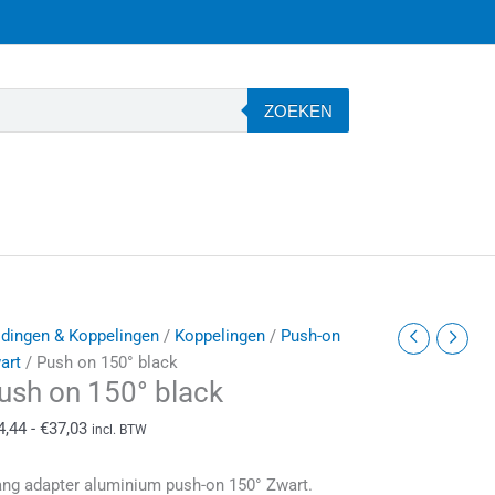
ZOEKEN
ush
Prijsklasse:
idingen & Koppelingen
/
Koppelingen
/
Push-on
n
€24,44
art
/ Push on 150° black
ush on 150° black
50°
tot
lack
€37,03
4,44
-
€
37,03
incl. BTW
antal
ang adapter aluminium push-on 150° Zwart.