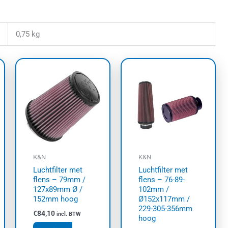
0,75 kg
sklasse:
Prijsklasse
Dit
3,00
€95,00
uct
product
tot
t
6,00
€117,50
heeft
dere
meerdere
ties.
variaties.
e
Deze
e
optie
kan
K&N
K&N
zen
gekozen
Luchtfilter met
Luchtfilter met
den
worden
flens – 79mm /
flens – 76-89-
op
127x89mm Ø /
102mm /
152mm hoog
Ø152x117mm /
de
229-305-356mm
uctpagina
productpa
€
84,10
incl. BTW
hoog