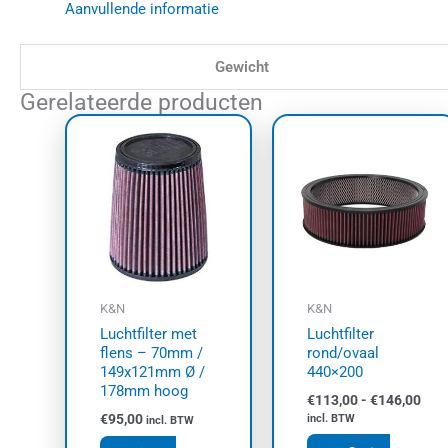
Aanvullende informatie
Gewicht
Gerelateerde producten
Prij
Dit
€11
prod
tot
heef
€14
meer
varia
Dez
opti
kan
K&N
K&N
geko
Luchtfilter met
Luchtfilter
wor
flens – 70mm /
rond/ovaal
op
149x121mm Ø /
440×200
178mm hoog
de
€
113,00
-
€
146,00
prod
€
95,00
incl. BTW
incl. BTW