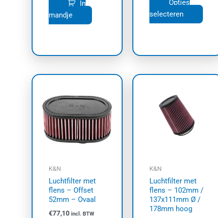
Opties
In
selecteren
mandje
K&N
K&N
Luchtfilter met
Luchtfilter met
flens – Offset
flens – 102mm /
52mm – Ovaal
137x111mm Ø /
178mm hoog
€
77,10
incl. BTW