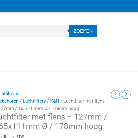
ZOEKEN
uchtfilter
htfilter &
et
ebehoren
/
Luchtfilters
/
K&N
/ Luchtfilter met flens
lens
127mm / 165x111mm Ø / 178mm hoog
uchtfilter met flens – 127mm /
27mm
65x111mm Ø / 178mm hoog
5,00
incl. BTW
65x111mm