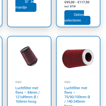
In
€
95,00
-
€
117,50
incl. BTW
mandje
Opties
selecteren
Prijsklasse:
Dit
€56,60
product
tot
€84,10
heeft
meerdere
variaties.
Deze
optie
kan
K&N
K&N
gekozen
Luchtfilter met
Luchtfilter met
worden
flens – 84mm /
flens –
op
121x89mm Ø /
75/90/100mm Ø
165mm hoog
/ 140-240mm
de
hoog