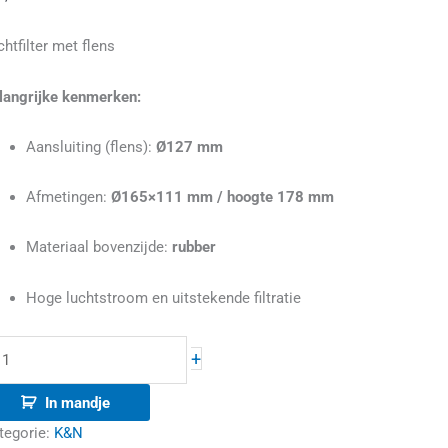
chtfilter met flens
78mm
oog
langrijke kenmerken:
antal
Aansluiting (flens):
Ø127 mm
Afmetingen:
Ø165×111 mm / hoogte 178 mm
Materiaal bovenzijde:
rubber
Hoge luchtstroom en uitstekende filtratie
+
In mandje
tegorie:
K&N