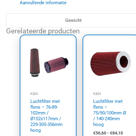
Aanvullende informatie
Gewicht
Gerelateerde producten
Prijsklasse:
Prijskl
Dit
Dit
€95,00
€56,60
product
prod
tot
tot
€117,50
heeft
€84,10
heef
meerdere
meer
variaties.
varia
Deze
Dez
optie
opti
kan
kan
K&N
K&N
gekozen
geko
Luchtfilter met
Luchtfilter met
worden
wor
flens – 76-89-
flens –
op
op
102mm /
75/90/100mm Ø
Ø152x117mm /
/ 140-240mm
de
de
229-305-356mm
hoog
productpagina
prod
hoog
€
56,60
-
€
84,10