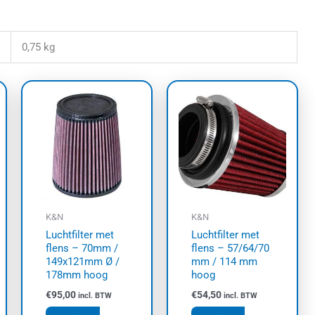
0,75 kg
asse:
uct
t
dere
ties.
e
e
K&N
K&N
zen
Luchtfilter met
Luchtfilter met
den
flens – 70mm /
flens – 57/64/70
149x121mm Ø /
mm / 114 mm
178mm hoog
hoog
uctpagina
€
95,00
€
54,50
incl. BTW
incl. BTW