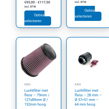
€
95,00
-
€
117,50
incl. BTW
incl. BTW
Opties
Opties
selecteren
selecteren
K&N
K&N
Luchtfilter met
Luchtfilter met
flens – 79mm /
flens – 28 mm –
127x89mm Ø /
Ø 57×51 mm –
152mm hoog
64 mm hoog