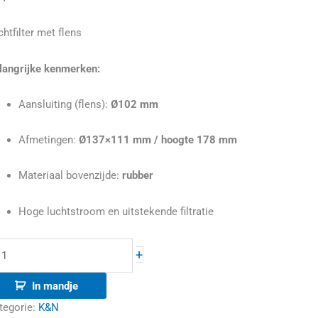
chtfilter met flens
78mm
oog
langrijke kenmerken:
antal
Aansluiting (flens):
Ø102 mm
Afmetingen:
Ø137×111 mm / hoogte 178 mm
Materiaal bovenzijde:
rubber
Hoge luchtstroom en uitstekende filtratie
+
In mandje
tegorie:
K&N