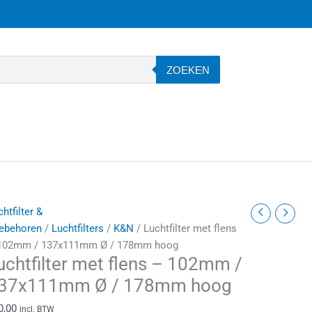
ZOEKEN
uchtfilter
htfilter &
et
ebehoren
/
Luchtfilters
/
K&N
/ Luchtfilter met flens
lens
102mm / 137x111mm Ø / 178mm hoog
uchtfilter met flens – 102mm /
02mm
37x111mm Ø / 178mm hoog
0,00
incl. BTW
37x111mm