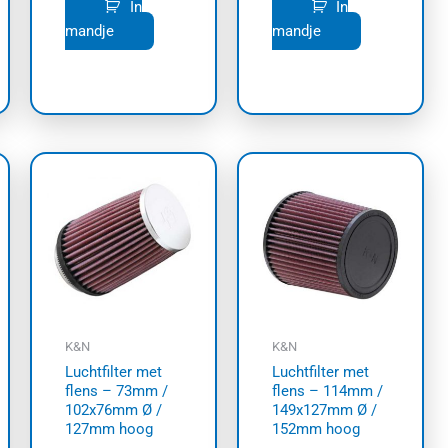
In
In
mandje
mandje
K&N
K&N
Luchtfilter met
Luchtfilter met
flens – 73mm /
flens – 114mm /
102x76mm Ø /
149x127mm Ø /
127mm hoog
152mm hoog