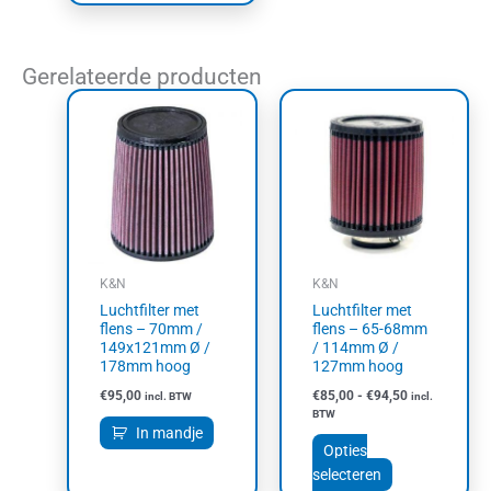
Gerelateerde producten
Prijsklasse:
Dit
€85,00
product
tot
heeft
€94,50
meerdere
variaties.
Deze
optie
kan
K&N
K&N
gekozen
Luchtfilter met
Luchtfilter met
worden
flens – 70mm /
flens – 65-68mm
op
149x121mm Ø /
/ 114mm Ø /
178mm hoog
127mm hoog
de
productpagin
€
95,00
€
85,00
-
€
94,50
incl. BTW
incl.
BTW
In mandje
Opties
selecteren