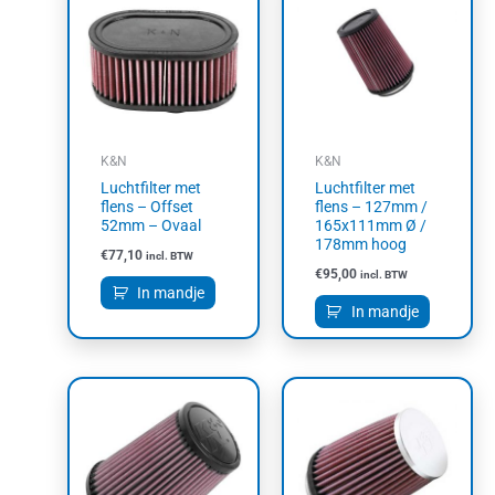
K&N
K&N
Luchtfilter met
Luchtfilter met
flens – Offset
flens – 127mm /
52mm – Ovaal
165x111mm Ø /
178mm hoog
€
77,10
incl. BTW
€
95,00
incl. BTW
In mandje
In mandje