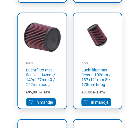
K&N
K&N
Luchtfilter met
Luchtfilter met
flens – 114mm /
flens – 102mm /
149x127mm Ø /
137x111mm Ø /
152mm hoog
178mm hoog
€
95,00
€
80,00
incl. BTW
incl. BTW
In mandje
In mandje