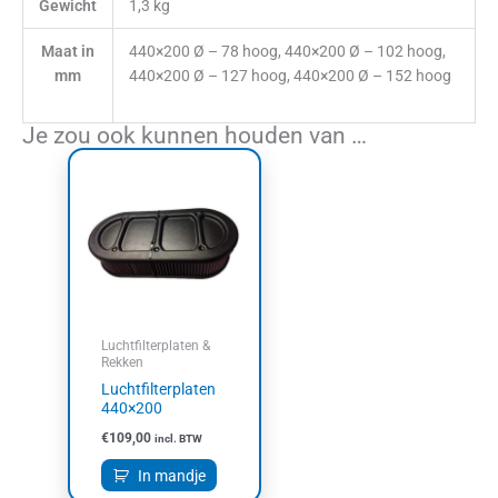
Gewicht
1,3 kg
Maat in
440×200 Ø – 78 hoog, 440×200 Ø – 102 hoog,
mm
440×200 Ø – 127 hoog, 440×200 Ø – 152 hoog
Je zou ook kunnen houden van …
Luchtfilterplaten &
Rekken
Luchtfilterplaten
440×200
€
109,00
incl. BTW
In mandje