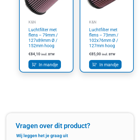
K&N
K&N
Luchtfilter met
Luchtfilter met
flens – 79mm /
flens – 73mm /
127x89mm Ø /
102x76mm Ø /
152mm hoog
127mm hoog
€
84,10
€
85,00
incl. BTW
incl. BTW
In mandje
In mandje
Vragen over dit product?
Wij leggen het je graag uit