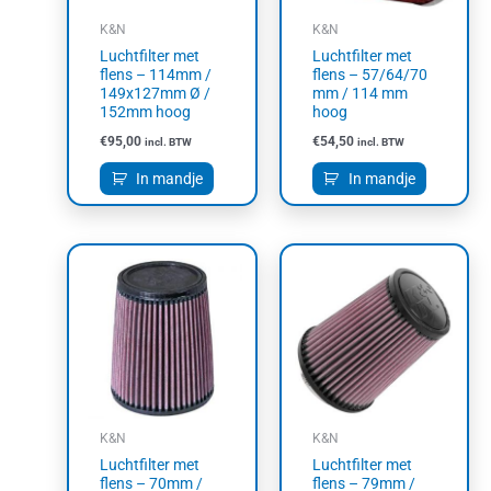
K&N
K&N
Luchtfilter met
Luchtfilter met
flens – 114mm /
flens – 57/64/70
149x127mm Ø /
mm / 114 mm
152mm hoog
hoog
€
95,00
€
54,50
incl. BTW
incl. BTW
In mandje
In mandje
K&N
K&N
Luchtfilter met
Luchtfilter met
flens – 70mm /
flens – 79mm /