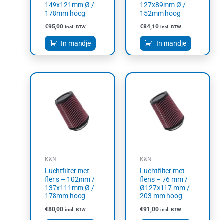
149x121mm Ø /
127x89mm Ø /
178mm hoog
152mm hoog
€
95,00
€
84,10
incl. BTW
incl. BTW
In mandje
In mandje
K&N
K&N
Luchtfilter met
Luchtfilter met
flens – 102mm /
flens – 76 mm /
137x111mm Ø /
Ø127×117 mm /
178mm hoog
203 mm hoog
€
80,00
€
91,00
incl. BTW
incl. BTW