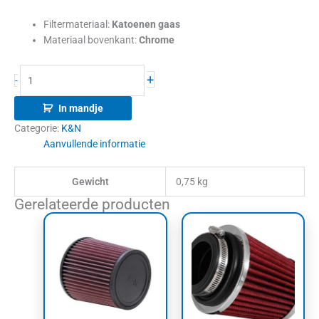
Filtermateriaal:
Katoenen gaas
Materiaal bovenkant:
Chrome
+
-
In mandje
Categorie:
K&N
Aanvullende informatie
Gewicht
0,75 kg
Gerelateerde producten