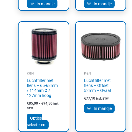
In mandje
In mandje
Prijsklasse:
Dit
€85,00
product
tot
heeft
€94,50
meerdere
variaties.
Deze
optie
kan
K&N
K&N
gekozen
Luchtfilter met
Luchtfilter met
worden
flens – 65-68mm
flens – Offset
op
/ 114mm Ø /
52mm – Ovaal
127mm hoog
de
€
77,10
incl. BTW
productpagina
€
85,00
-
€
94,50
incl.
In mandje
BTW
Opties
selecteren