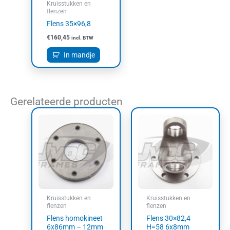
Kruisstukken en
flenzen
Flens 35×96,8
€
160,45
incl. BTW
In mandje
Gerelateerde producten
Kruisstukken en
Kruisstukken en
flenzen
flenzen
Flens homokineet
Flens 30×82,4
6x86mm – 12mm
H=58 6x8mm