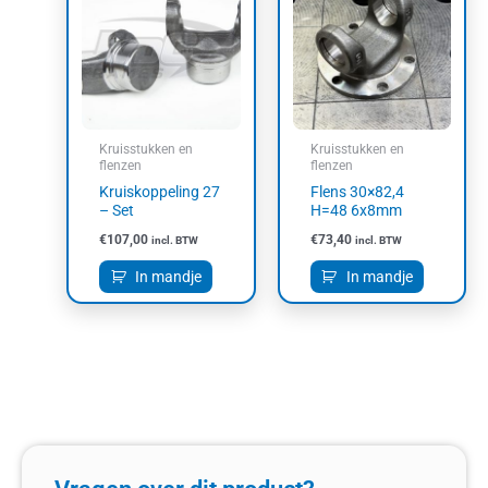
Kruisstukken en
Kruisstukken en
flenzen
flenzen
Kruiskoppeling 27
Flens 30×82,4
– Set
H=48 6x8mm
€
107,00
€
73,40
incl. BTW
incl. BTW
In mandje
In mandje