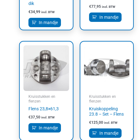
dik
€
77,95
incl. BTW
€
34,99
incl. BTW
In mandje
In mandje
Kruisstukken en
Kruisstukken en
flenzen
flenzen
Flens 23,8×61,3
Kruiskoppeling
23.8 – Set – Flens
€
37,50
incl. BTW
€
125,00
incl. BTW
In mandje
In mandje