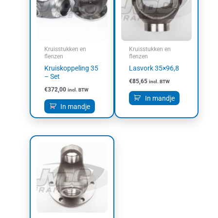
Kruisstukken en
Kruisstukken en
flenzen
flenzen
Kruiskoppeling 35
Lasvork 35×96,8
– Set
€
85,65
incl. BTW
€
372,00
incl. BTW
In mandje
In mandje