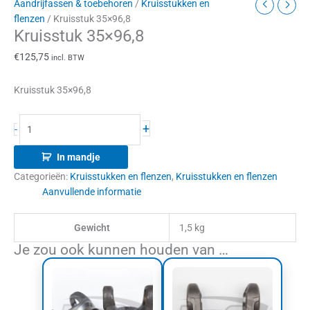
Aandrijfassen & toebehoren
/
Kruisstukken en
flenzen
/ Kruisstuk 35×96,8
Kruisstuk 35×96,8
€
125,75
incl. BTW
Kruisstuk 35×96,8
+
-
In mandje
Categorieën:
Kruisstukken en flenzen
,
Kruisstukken en flenzen
Aanvullende informatie
Gewicht
1,5 kg
Je zou ook kunnen houden van …