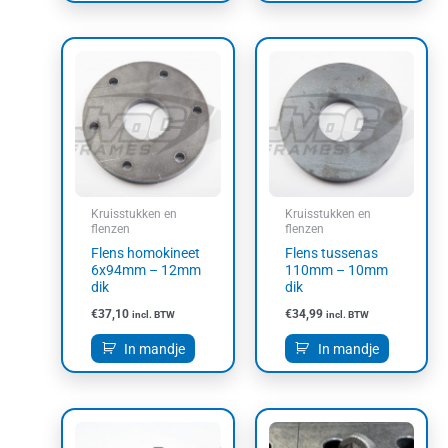
Kruisstukken en
Kruisstukken en
flenzen
flenzen
Flens homokineet
Flens tussenas
6x94mm – 12mm
110mm – 10mm
dik
dik
€
37,10
€
34,99
incl. BTW
incl. BTW
In mandje
In mandje