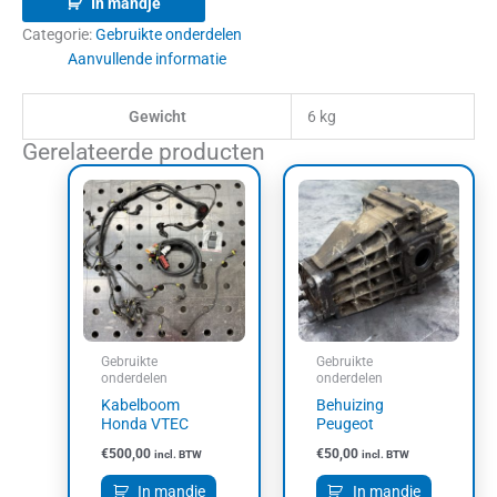
In mandje
Categorie:
Gebruikte onderdelen
Aanvullende informatie
Gewicht
6 kg
Gerelateerde producten
Gebruikte
Gebruikte
onderdelen
onderdelen
Kabelboom
Behuizing
Honda VTEC
Peugeot
€
500,00
€
50,00
incl. BTW
incl. BTW
In mandje
In mandje