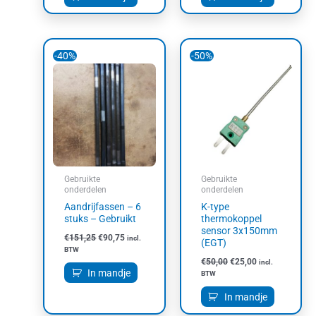
Oorspronkelijke
Huidige
Oorspronkelijke
Huidige
-40%
-50%
prijs
prijs
prijs
prijs
was:
is:
was:
is:
€151,25.
€90,75.
€50,00.
€25,00.
Gebruikte
Gebruikte
onderdelen
onderdelen
Aandrijfassen – 6
K-type
stuks – Gebruikt
thermokoppel
sensor 3x150mm
€
151,25
€
90,75
incl.
(EGT)
BTW
€
50,00
€
25,00
incl.
In mandje
BTW
In mandje