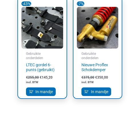
-43%
-7%
prijs
prijs
prijs
prijs
was:
is:
was:
is:
€255,00.
€145,20.
€375,00.
€350,00.
Gebruikte
Gebruikte
onderdelen
onderdelen
LTEC gordel 6-
Nieuwe Proflex
punts (gebruikt)
Schokdemper
€
255,00
€
145,20
€
375,00
€
350,00
incl. BTW
incl. BTW
In mandje
In mandje