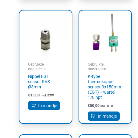
Gebruikte
Gebruikte
onderdelen
onderdelen
Nippel EGT
K-type
sensor RVS
thermokoppel
Ø3mm
sensor 3x150mm
(EGT) + wartel
€
15,00
incl. BTW
1/8 npt
In mandje
€
50,00
incl. BTW
In mandje
Oorspronkelijke
Huidige
Oorspronkelijke
Huidige