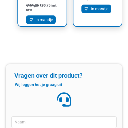
€
151,25
€
90,75
incl.
In mandje
BTW
In mandje
Vragen over dit product?
Wij leggen het je graag uit