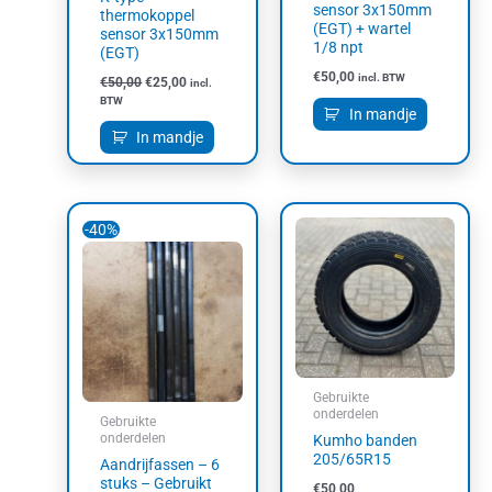
sensor 3x150mm
thermokoppel
(EGT) + wartel
sensor 3x150mm
1/8 npt
(EGT)
€
50,00
incl. BTW
€
50,00
€
25,00
incl.
BTW
In mandje
In mandje
Oorspronkelijke
Huidige
-40%
prijs
prijs
was:
is:
€151,25.
€90,75.
Gebruikte
onderdelen
Gebruikte
onderdelen
Kumho banden
205/65R15
Aandrijfassen – 6
stuks – Gebruikt
€
50,00