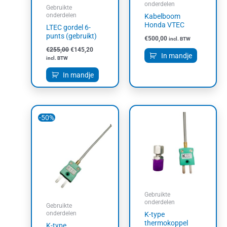
onderdelen
Gebruikte
onderdelen
Kabelboom
Honda VTEC
LTEC gordel 6-
punts (gebruikt)
€
500,00
incl. BTW
€
255,00
€
145,20
In mandje
incl. BTW
In mandje
Oorspronkelijke
Huidige
-50%
prijs
prijs
was:
is:
€50,00.
€25,00.
Gebruikte
onderdelen
Gebruikte
onderdelen
K-type
thermokoppel
K-type