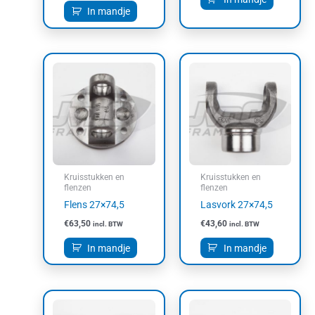
In mandje
Kruisstukken en
Kruisstukken en
flenzen
flenzen
Flens 27×74,5
Lasvork 27×74,5
€
63,50
€
43,60
incl. BTW
incl. BTW
In mandje
In mandje