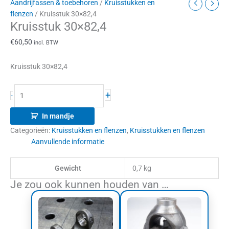
Aandrijfassen & toebehoren
/
Kruisstukken en
flenzen
/ Kruisstuk 30×82,4
Kruisstuk 30×82,4
€
60,50
incl. BTW
Kruisstuk 30×82,4
+
-
In mandje
Categorieën:
Kruisstukken en flenzen
,
Kruisstukken en flenzen
Aanvullende informatie
Gewicht
0,7 kg
Je zou ook kunnen houden van …
Prijsklasse:
Dit
€200,75
product
tot
heeft
€202,50