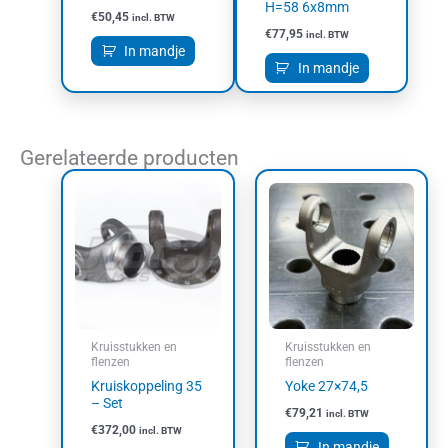
H=58 6x8mm
€
50,45
incl. BTW
€
77,95
incl. BTW
In mandje
In mandje
Gerelateerde producten
Kruisstukken en
Kruisstukken en
flenzen
flenzen
Kruiskoppeling 35
Yoke 27×74,5
– Set
€
79,21
incl. BTW
€
372,00
incl. BTW
In mandje