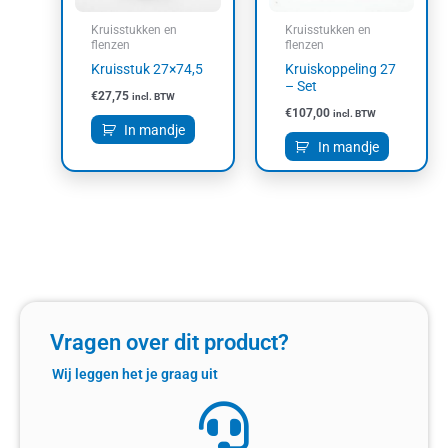
Kruisstukken en
Kruisstukken en
flenzen
flenzen
Kruisstuk 27×74,5
Kruiskoppeling 27
– Set
€
27,75
incl. BTW
€
107,00
incl. BTW
In mandje
In mandje
Vragen over dit product?
Wij leggen het je graag uit