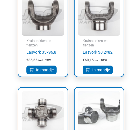
Kruisstukken en
Kruisstukken en
flenzen
flenzen
Lasvork 35×96,8
Lasvork 30,2×82
€
85,65
€
60,15
incl. BTW
incl. BTW
In mandje
In mandje