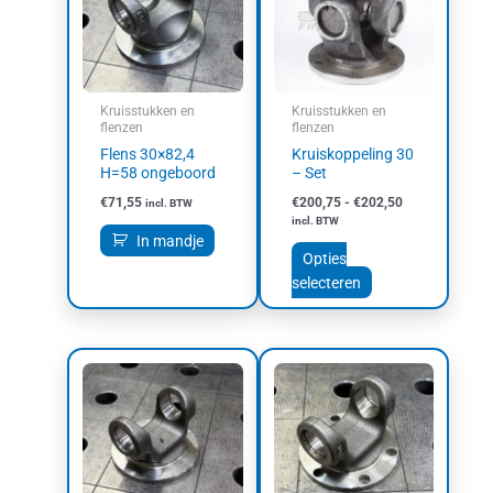
meerdere
variaties.
Deze
optie
kan
Kruisstukken en
Kruisstukken en
gekozen
flenzen
flenzen
worden
Flens 30×82,4
Kruiskoppeling 30
op
H=58 ongeboord
– Set
de
€
71,55
€
200,75
-
€
202,50
incl. BTW
productpagina
incl. BTW
In mandje
Opties
selecteren