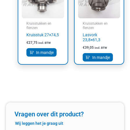
Kruisstukken en
Kruisstukken en
flenzen
flenzen
Kruisstuk 27×74,5
Lasvork
23,8×61,3
€
27,75
incl. BTW
€
39,05
incl. BTW
In mandje
In mandje
Vragen over dit product?
Wij leggen het je graag uit