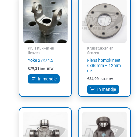
Kruisstukken en
Kruisstukken en
flenzen
flenzen
Yoke 27×74,5
Flens homokineet
6x86mm – 12mm
€
79,21
incl. BTW
dik
In mandje
€
34,99
incl. BTW
In mandje