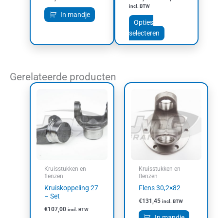
productpagina
incl. BTW
In mandje
Opties
selecteren
Gerelateerde producten
Kruisstukken en
Kruisstukken en
flenzen
flenzen
Kruiskoppeling 27
Flens 30,2×82
– Set
€
131,45
incl. BTW
€
107,00
incl. BTW
In mandje