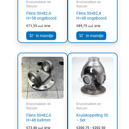
Kruisstukken en
Kruisstukken en
flenzen
flenzen
Flens 30×82,4
Flens 30×82,4
H=58 ongeboord
H=48 ongeboord
€
71,55
€
89,75
incl. BTW
incl. BTW
In mandje
In mandje
Prijsklasse:
Dit
€200,75
product
tot
heeft
€202,50
meerdere
variaties.
Deze
optie
kan
Kruisstukken en
Kruisstukken en
gekozen
flenzen
flenzen
worden
Flens 30×82,4
Kruiskoppeling 30
op
H=48 6x8mm
– Set
de
€
73,40
€
200,75
-
€
202,50
incl. BTW